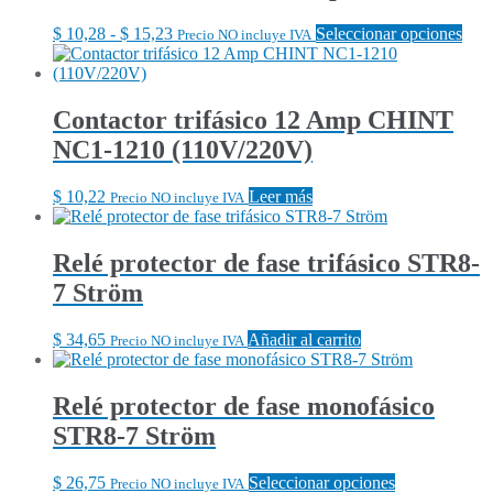
página
Las
Rango
Este
$
10,28
-
$
15,23
Seleccionar opciones
de
Precio NO incluye IVA
opciones
de
prod
produc
se
precios:
tien
pueden
desde
múlt
elegir
$ 10,28
vari
Contactor trifásico 12 Amp CHINT
en
hasta
Las
la
NC1-1210 (110V/220V)
$ 15,23
opci
página
se
de
pue
$
10,22
Leer más
producto
Precio NO incluye IVA
eleg
en
la
Relé protector de fase trifásico STR8-
pági
7 Ström
de
prod
$
34,65
Añadir al carrito
Precio NO incluye IVA
Relé protector de fase monofásico
STR8-7 Ström
Este
$
26,75
Seleccionar opciones
Precio NO incluye IVA