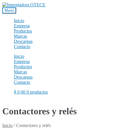
Ir
Ir
a
al
Menú
la
contenido
navegación
Inicio
Empresa
Productos
Marcas
Descargas
Contacto
Inicio
Empresa
Productos
Marcas
Descargas
Contacto
$
0,00
0 productos
Contactores y relés
Inicio
/
Contactores y relés