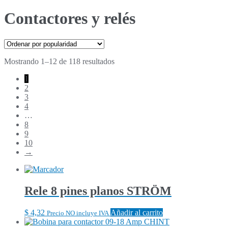
Contactores y relés
Ordenado
Mostrando 1–12 de 118 resultados
por
1
popularidad
2
3
4
…
8
9
10
→
Rele 8 pines planos STRÖM
$
4,32
Añadir al carrito
Precio NO incluye IVA