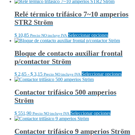
Relé térmico trifásico 7~10 amperios
STR2 Ström
Este
$
10,85
Seleccionar opciones
Precio NO incluye IVA
producto
tiene
múltiples
Bloque de contacto auxiliar frontal
variantes.
p/contactor Ström
Las
opciones
se
Rango
Este
$
2,65
-
$
3,15
Seleccionar opciones
Precio NO incluye IVA
pueden
de
produc
elegir
precios:
tiene
en
desde
múltipl
Contactor trifásico 500 amperios
la
$ 2,65
variant
Ström
página
hasta
Las
de
$ 3,15
opcion
producto
se
Este
$
551,90
Seleccionar opciones
Precio NO incluye IVA
puede
producto
elegir
tiene
en
múltiples
Contactor trifásico 9 amperios Ström
la
variantes.