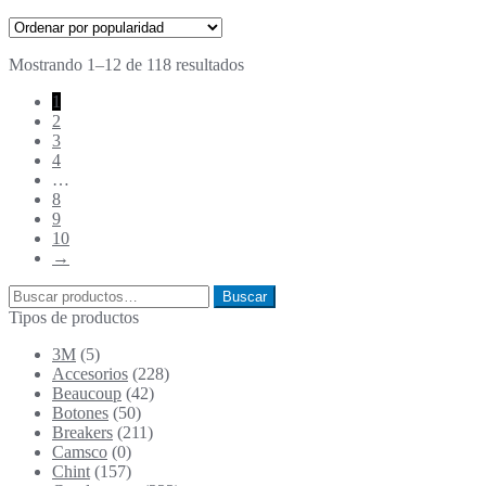
producto
tiene
múltiples
Ordenado
Mostrando 1–12 de 118 resultados
variantes.
por
Las
1
popularidad
opciones
2
se
3
pueden
4
elegir
…
en
8
la
9
página
10
de
→
producto
Buscar
Buscar
por:
Tipos de productos
3M
(5)
Accesorios
(228)
Beaucoup
(42)
Botones
(50)
Breakers
(211)
Camsco
(0)
Chint
(157)