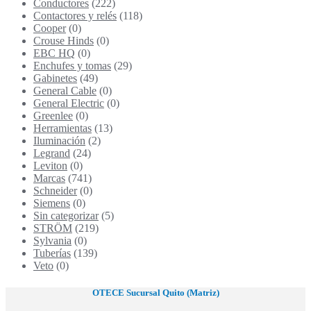
Conductores
(222)
Contactores y relés
(118)
Cooper
(0)
Crouse Hinds
(0)
EBC HQ
(0)
Enchufes y tomas
(29)
Gabinetes
(49)
General Cable
(0)
General Electric
(0)
Greenlee
(0)
Herramientas
(13)
Iluminación
(2)
Legrand
(24)
Leviton
(0)
Marcas
(741)
Schneider
(0)
Siemens
(0)
Sin categorizar
(5)
STRÖM
(219)
Sylvania
(0)
Tuberías
(139)
Veto
(0)
OTECE Sucursal Quito (Matriz)