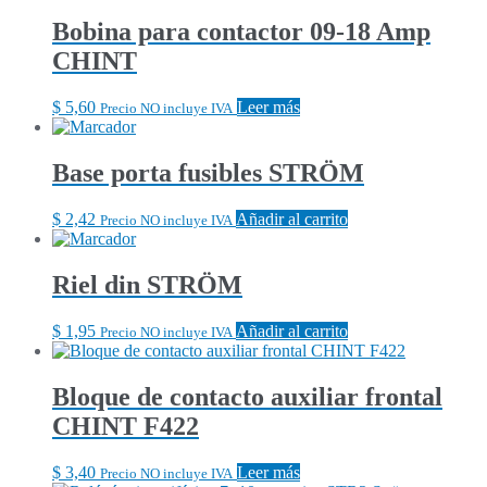
Bobina para contactor 09-18 Amp
CHINT
$
5,60
Leer más
Precio NO incluye IVA
Base porta fusibles STRÖM
$
2,42
Añadir al carrito
Precio NO incluye IVA
Riel din STRÖM
$
1,95
Añadir al carrito
Precio NO incluye IVA
Bloque de contacto auxiliar frontal
CHINT F422
$
3,40
Leer más
Precio NO incluye IVA