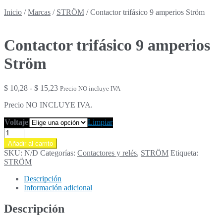
Inicio
/
Marcas
/
STRÖM
/
Contactor trifásico 9 amperios Ström
Contactor trifásico 9 amperios
Ström
Rango
$
10,28
-
$
15,23
Precio NO incluye IVA
de
Precio NO INCLUYE IVA.
precios:
desde
Voltaje
Limpiar
$ 10,28
Contactor
hasta
trifásico
$ 15,23
Añadir al carrito
9
SKU:
N/D
Categorías:
Contactores y relés
,
STRÖM
Etiqueta:
amperios
STRÖM
Ström
cantidad
Descripción
Información adicional
Descripción