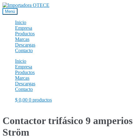
Ir
Ir
a
al
Menú
la
contenido
navegación
Inicio
Empresa
Productos
Marcas
Descargas
Contacto
Inicio
Empresa
Productos
Marcas
Descargas
Contacto
$
0,00
0 productos
Contactor trifásico 9 amperios
Ström