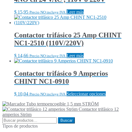
$
15,95
Leer más
Precio NO incluye IVA
Contactor trifásico 25 Amp CHINT
NC1-2510 (110V/220V)
$
14,66
Leer más
Precio NO incluye IVA
Contactor trifásico 9 Amperios
CHINT NC1-0910
Este
$
10,04
Seleccionar opciones
Precio NO incluye IVA
producto
Tubo termoencogible 1,5 mm STRÖM
tiene
Contactor trifásico 12
múltiples
amperios Ström
variantes.
Buscar
Las
Buscar
por:
opciones
Tipos de productos
se