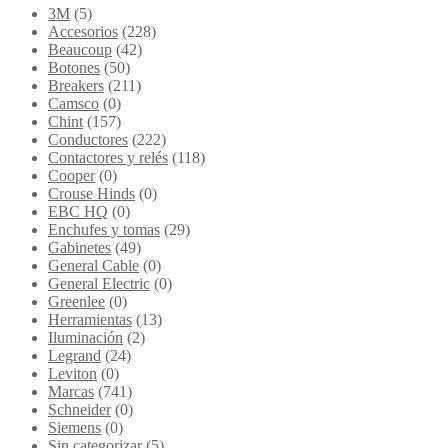
3M
(5)
pueden
Accesorios
(228)
elegir
Beaucoup
(42)
en
Botones
(50)
la
Breakers
(211)
página
Camsco
(0)
de
Chint
(157)
producto
Conductores
(222)
Contactores y relés
(118)
Cooper
(0)
Crouse Hinds
(0)
EBC HQ
(0)
Enchufes y tomas
(29)
Gabinetes
(49)
General Cable
(0)
General Electric
(0)
Greenlee
(0)
Herramientas
(13)
Iluminación
(2)
Legrand
(24)
Leviton
(0)
Marcas
(741)
Schneider
(0)
Siemens
(0)
Sin categorizar
(5)