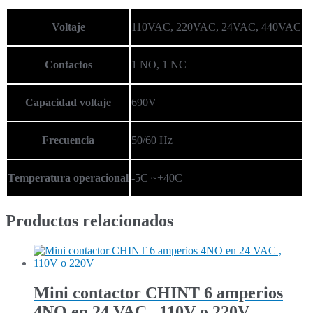
Voltaje
110VAC, 220VAC, 24VAC, 440VAC
Contactos
1 NO, 1 NC
Capacidad voltaje
690V
Frecuencia
50/60 Hz
Temperatura operacional
-5C ~+40C
Productos relacionados
Mini contactor CHINT 6 amperios
4NO en 24 VAC , 110V o 220V