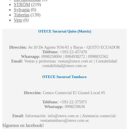
STRÖM
(219)
Sylvania
(0)
Tuberías
(139)
Veto
(0)
OTECE Sucursal Quito (Matriz)
Dirección:
Av.10 De Agosto N34-81 y Bayas - QUITO ECUADOR
Teléfono:
+593-22-457470
Whatsapp:
0998258004 | 0984938272 | 0998832562
Email:
Ventas y proformas: ventas@otece.com.ec | Contabilidad:
contabilidad@otece.com.ec
OTECE Sucursal Tumbaco
Dirección:
Centro Comercial El Girasol Local #5
Teléfono:
+593-22-375971
Whatsapp:
0998258636
Email:
Información: info@otece.com.ec | Asistencia comercial:
ventastumbaco@otece.com.ec
Síguenos en facebook!