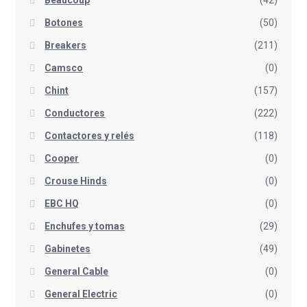
Beaucoup
(42)
Botones
(50)
Breakers
(211)
Camsco
(0)
Chint
(157)
Conductores
(222)
Contactores y relés
(118)
Cooper
(0)
Crouse Hinds
(0)
EBC HQ
(0)
Enchufes y tomas
(29)
Gabinetes
(49)
General Cable
(0)
General Electric
(0)