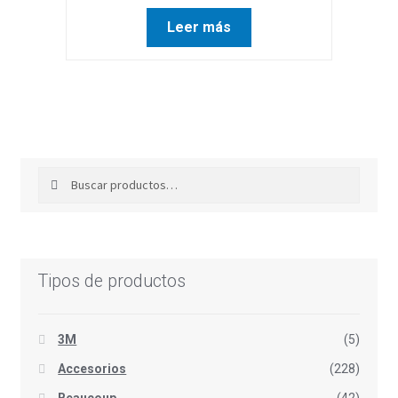
Leer más
Buscar
Buscar
por:
Tipos de productos
3M
(5)
Accesorios
(228)