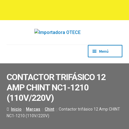
Ir
Ir
a
al
la
contenido
navegación
Menú
Inicio
Empresa
CONTACTOR TRIFÁSICO 12
Productos
AMP CHINT NC1-1210
Marcas
Descargas
(110V/220V)
Contacto
Inicio
Marcas
Chint
Contactor trifásico 12 Amp CHINT
NC1-1210 (110V/220V)