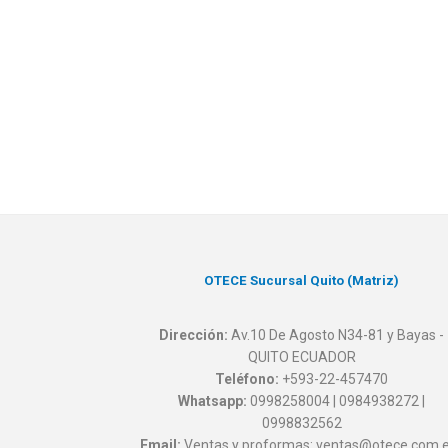
OTECE Sucursal Quito (Matriz)
Dirección:
Av.10 De Agosto N34-81 y Bayas -
QUITO ECUADOR
Teléfono:
+593-22-457470
Whatsapp:
0998258004 | 0984938272 |
0998832562
Email:
Ventas y proformas: ventas@otece.com.e