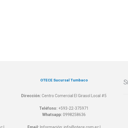
OTECE Sucursal Tumbaco
S
Dirección:
Centro Comercial El Girasol Local #5
Teléfono:
+593-22-375971
Whatsapp:
0998258636
c |
Email:
Información: info@otece.com.ec |