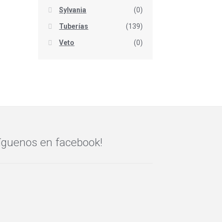
Sylvania
(0)
Tuberías
(139)
Veto
(0)
íguenos en facebook!