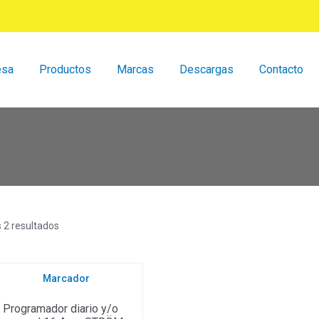
esa
Productos
Marcas
Descargas
Contacto
Ordenado
 2 resultados
por
popularidad
Programador diario y/o