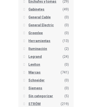
Enchufes y tomas
(29)
Gabinetes
(49)
General Cable
(0)
General Electric
(0)
Greenlee
(0)
Herramientas
(13)
Iluminación
(2)
Legrand
(24)
Leviton
(0)
Marcas
(741)
Schneider
(0)
Siemens
(0)
Sin categorizar
(5)
STRÖM
(219)