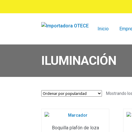
Ir
Ir
a
al
la
contenido
navegación
Inicio
Empr
ILUMINACIÓN
Mostrando los
Boquilla plafón de loza