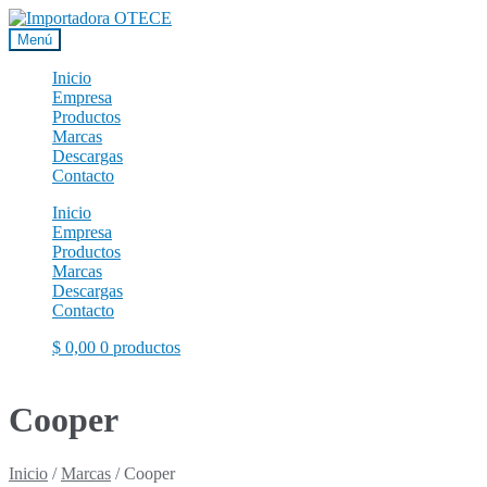
Ir
Ir
a
al
Menú
la
contenido
navegación
Inicio
Empresa
Productos
Marcas
Descargas
Contacto
Inicio
Empresa
Productos
Marcas
Descargas
Contacto
$
0,00
0 productos
Cooper
Inicio
/
Marcas
/
Cooper