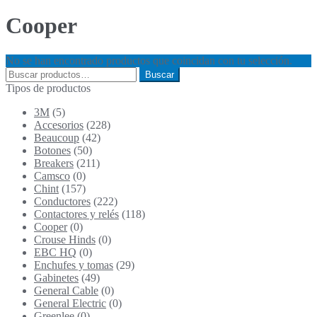
Cooper
No se han encontrado productos que coincidan con tu selección.
Buscar
Buscar
por:
Tipos de productos
3M
(5)
Accesorios
(228)
Beaucoup
(42)
Botones
(50)
Breakers
(211)
Camsco
(0)
Chint
(157)
Conductores
(222)
Contactores y relés
(118)
Cooper
(0)
Crouse Hinds
(0)
EBC HQ
(0)
Enchufes y tomas
(29)
Gabinetes
(49)
General Cable
(0)
General Electric
(0)
Greenlee
(0)