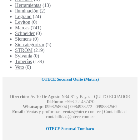
Herramientas
(13)
Iluminación
(2)
Legrand
(24)
Leviton
(0)
Marcas
(741)
Schneider
(0)
Siemens
(0)
Sin categorizar
(5)
STRÖM
(219)
Sylvania
(0)
Tuberías
(139)
Veto
(0)
OTECE Sucursal Quito (Matriz)
Dirección:
Av.10 De Agosto N34-81 y Bayas - QUITO ECUADOR
Teléfono:
+593-22-457470
Whatsapp:
0998258004 | 0984938272 | 0998832562
Email:
Ventas y proformas: ventas@otece.com.ec | Contabilidad:
contabilidad@otece.com.ec
OTECE Sucursal Tumbaco