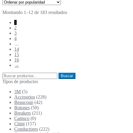
Ordenado
Mostrando 1–12 de 183 resultados
por
1
popularidad
2
3
4
…
14
15
16
→
Buscar
Buscar
por:
Tipos de productos
3M
(5)
Accesorios
(228)
Beaucoup
(42)
Botones
(50)
Breakers
(211)
Camsco
(0)
Chint
(157)
Conductores
(222)