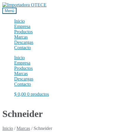
Ir
Ir
a
al
Menú
la
contenido
navegación
Inicio
Empresa
Productos
Marcas
Descargas
Contacto
Inicio
Empresa
Productos
Marcas
Descargas
Contacto
$
0,00
0 productos
Schneider
Inicio
/
Marcas
/
Schneider