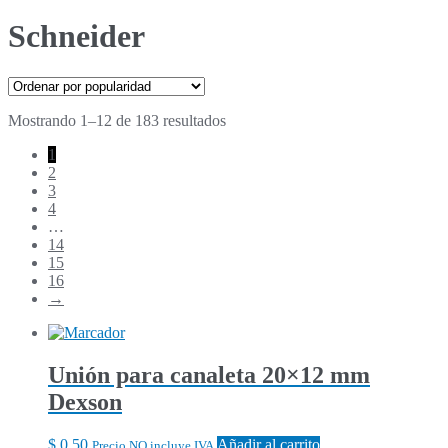
Schneider
Ordenado
Mostrando 1–12 de 183 resultados
por
1
popularidad
2
3
4
…
14
15
16
→
Unión para canaleta 20×12 mm
Dexson
$
0,50
Añadir al carrito
Precio NO incluye IVA