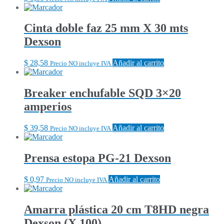
Cinta doble faz 25 mm X 30 mts
Dexson
$
28,58
Añadir al carrito
Precio NO incluye IVA
Breaker enchufable SQD 3×20
amperios
$
39,58
Añadir al carrito
Precio NO incluye IVA
Prensa estopa PG-21 Dexson
$
0,97
Añadir al carrito
Precio NO incluye IVA
Amarra plástica 20 cm T8HD negra
Dexson (X 100)