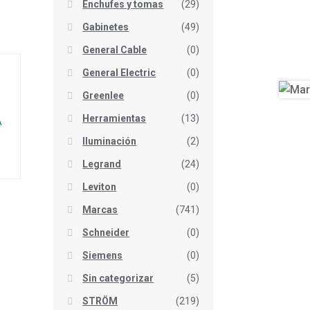
Enchufes y tomas
(29)
Gabinetes
(49)
General Cable
(0)
General Electric
(0)
Greenlee
(0)
Herramientas
(13)
A
Iluminación
(2)
Legrand
(24)
Leviton
(0)
Marcas
(741)
Schneider
(0)
Siemens
(0)
Sin categorizar
(5)
STRÖM
(219)