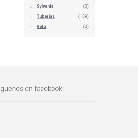
Sylvania
(0)
Tuberías
(139)
Veto
(0)
íguenos en facebook!