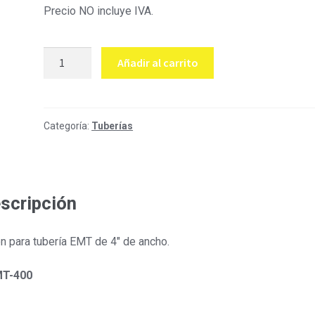
Precio NO incluye IVA.
Unión
Añadir al carrito
EMT
4"
cantidad
Categoría:
Tuberías
scripción
n para tubería EMT de 4″ de ancho.
T-400