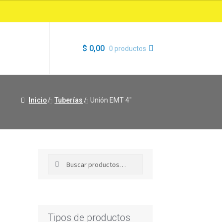
$
0,00
0 productos
Inicio
/
Tuberías
/
Unión EMT 4″
Buscar
Buscar
por:
Tipos de productos