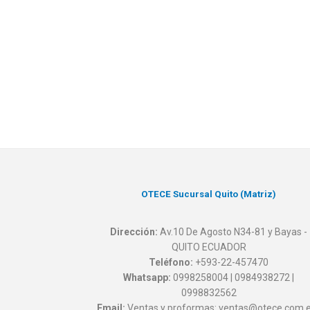
OTECE Sucursal Quito (Matriz)
Dirección:
Av.10 De Agosto N34-81 y Bayas -
QUITO ECUADOR
Teléfono:
+593-22-457470
Whatsapp:
0998258004 | 0984938272 |
0998832562
Email:
Ventas y proformas: ventas@otece.com.e