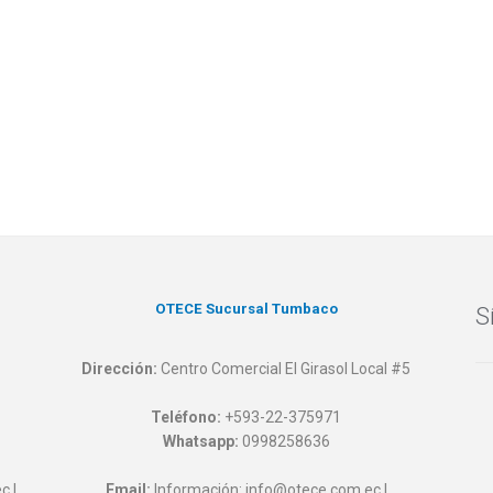
OTECE Sucursal Tumbaco
S
Dirección:
Centro Comercial El Girasol Local #5
Teléfono:
+593-22-375971
Whatsapp:
0998258636
c |
Email:
Información: info@otece.com.ec |