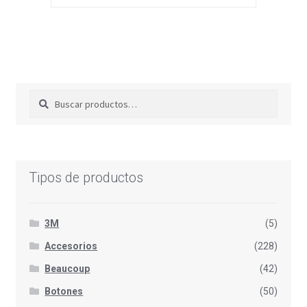
Buscar
Buscar
por:
Tipos de productos
3M
(5)
Accesorios
(228)
Beaucoup
(42)
Botones
(50)