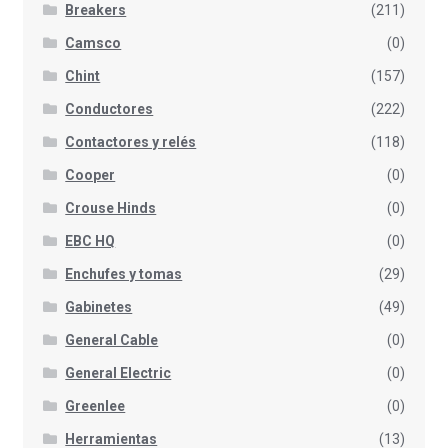
Breakers
(211)
Camsco
(0)
Chint
(157)
Conductores
(222)
Contactores y relés
(118)
Cooper
(0)
Crouse Hinds
(0)
EBC HQ
(0)
Enchufes y tomas
(29)
Gabinetes
(49)
General Cable
(0)
General Electric
(0)
Greenlee
(0)
Herramientas
(13)