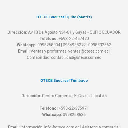
OTECE Sucursal Quito (Matriz)
Dirección:
Av.10 De Agosto N34-81 y Bayas - QUITO ECUADOR
Teléfono:
+593-22-457470
Whatsapp:
0998258004 | 0984938272 | 0998832562
Email:
Ventas y proformas: ventas@otece.com.ec |
Contabilidad: contabilidad@otece.com.ec
OTECE Sucursal Tumbaco
Dirección:
Centro Comercial El Girasol Local #5
Teléfono:
+593-22-375971
Whatsapp:
0998258636
Email:
Información: info@otece.com.ec | Asistencia comercial: