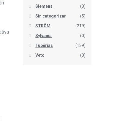
ón
Siemens
(0)
Sin categorizar
(5)
STRÖM
(219)
ativa
Sylvania
(0)
Tuberías
(139)
Veto
(0)
o