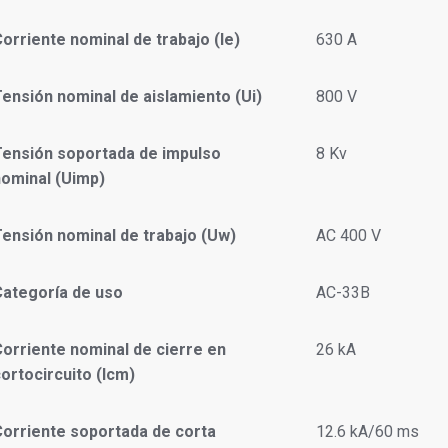
orriente nominal de trabajo (Ie)
630 A
ensión nominal de aislamiento (Ui)
800 V
Tensión soportada de impulso
8 Kv
nominal (Uimp)
Tensión nominal de trabajo (Uw)
AC 400 V
Categoría de uso
AC-33B
Corriente nominal de cierre en
26 kA
ortocircuito (Icm)
Corriente soportada de corta
12.6 kA/60 ms