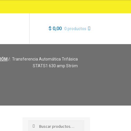
$
0,00
0 productos
RÖM
/
Transferencia Automática Trifásica
STATS1 630 amp Ström
Buscar
Buscar
por: