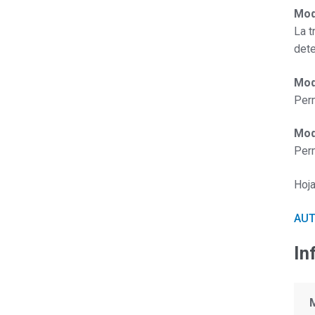
Mod
La t
dete
Mod
Perm
Mod
Perm
Hoja
AUT
In