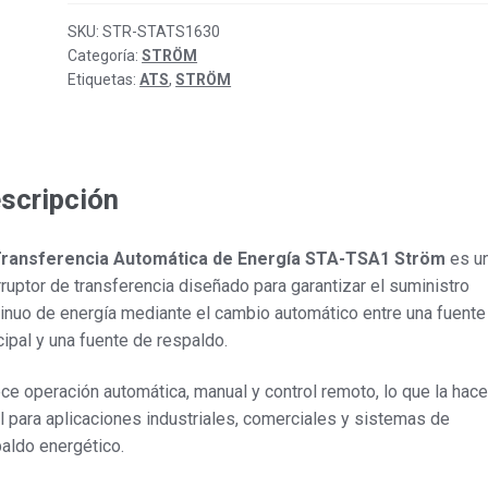
STATS1
630
SKU:
STR-STATS1630
Categoría:
STRÖM
amp
Etiquetas:
ATS
,
STRÖM
Ström
cantidad
scripción
ransferencia Automática de Energía STA-TSA1 Ström
es u
rruptor de transferencia diseñado para garantizar el suministro
inuo de energía mediante el cambio automático entre una fuente
cipal y una fuente de respaldo.
ce operación automática, manual y control remoto, lo que la hace
l para aplicaciones industriales, comerciales y sistemas de
aldo energético.