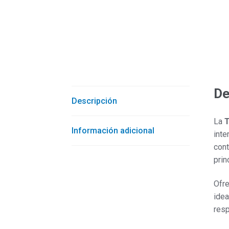
De
Descripción
La
T
Información adicional
inte
cont
prin
Ofre
idea
resp