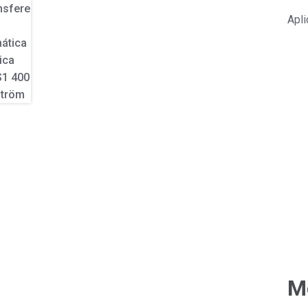
Apli
M