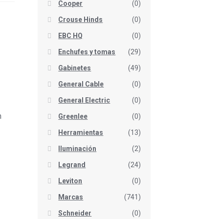
Cooper
(0)
Crouse Hinds
(0)
EBC HQ
(0)
Enchufes y tomas
(29)
Gabinetes
(49)
General Cable
(0)
General Electric
(0)
n
Greenlee
(0)
Herramientas
(13)
Iluminación
(2)
Legrand
(24)
Leviton
(0)
Marcas
(741)
Schneider
(0)