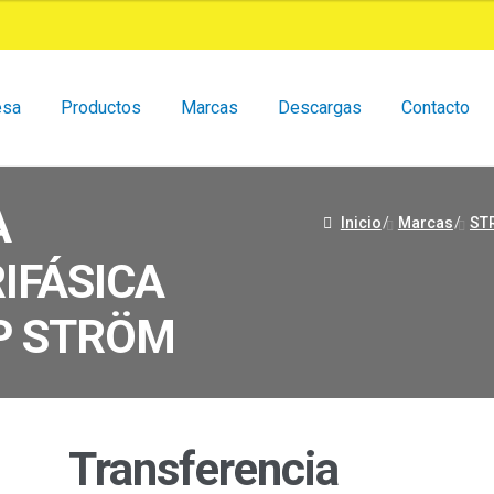
esa
Productos
Marcas
Descargas
Contacto
A
Inicio
/
Marcas
/
ST
IFÁSICA
P STRÖM
Transferencia