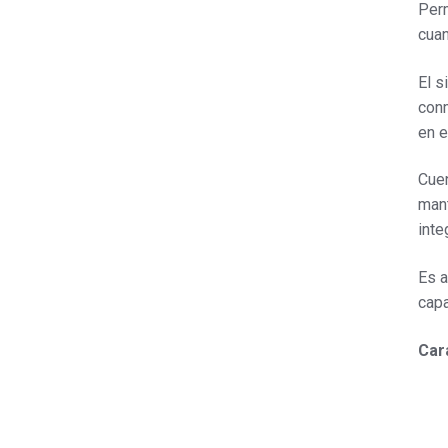
Perm
cuan
El s
conm
en e
Cuen
mant
inte
Es a
capa
Cara