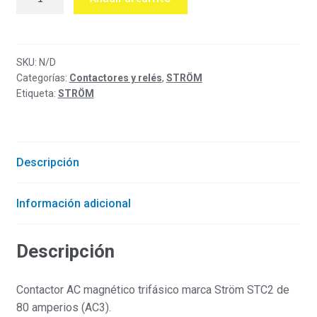
trifásico
80
amperios
Ström
SKU:
N/D
Categorías:
Contactores y relés
,
STRÖM
cantidad
Etiqueta:
STRÖM
Descripción
Información adicional
Descripción
Contactor AC magnético trifásico marca Ström STC2 de
80 amperios (AC3).