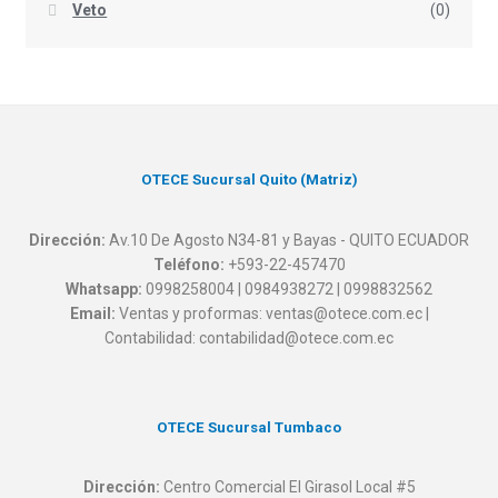
Veto
(0)
OTECE Sucursal Quito (Matriz)
Dirección:
Av.10 De Agosto N34-81 y Bayas - QUITO ECUADOR
Teléfono:
+593-22-457470
Whatsapp:
0998258004 | 0984938272 | 0998832562
Email:
Ventas y proformas: ventas@otece.com.ec |
Contabilidad: contabilidad@otece.com.ec
OTECE Sucursal Tumbaco
Dirección:
Centro Comercial El Girasol Local #5