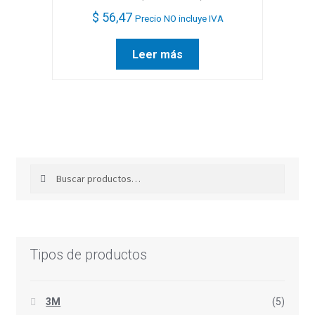
$
56,47
Precio NO incluye IVA
Leer más
Buscar
Buscar
por:
Tipos de productos
3M
(5)