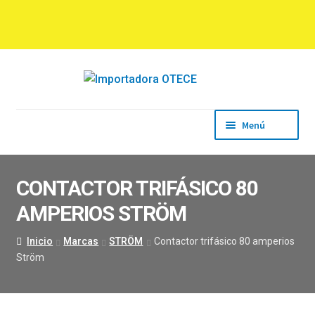
Ir
Ir
a
al
la
contenido
navegación
Menú
Inicio
Empresa
CONTACTOR TRIFÁSICO 80
Productos
AMPERIOS STRÖM
Marcas
Descargas
Inicio
Marcas
STRÖM
Contactor trifásico 80 amperios
Contacto
Ström