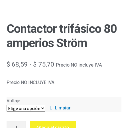
Contactor trifásico 80
amperios Ström
Rango
$
68,59
-
$
75,70
Precio NO incluye IVA
de
Precio NO INCLUYE IVA.
precios:
desde
Voltaje
$ 68,59
Limpiar
hasta
Contactor
$ 75,70
Añadir al carrito