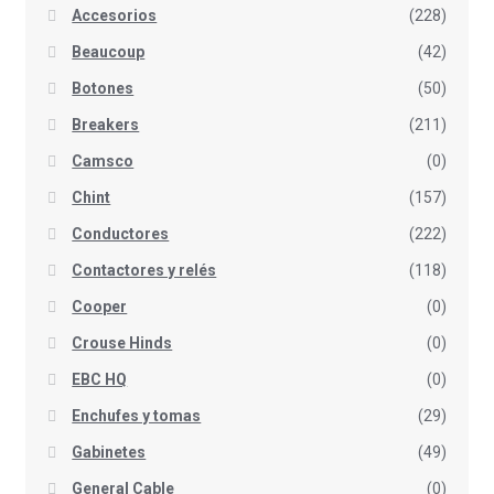
Accesorios
(228)
Beaucoup
(42)
Botones
(50)
Breakers
(211)
Camsco
(0)
Chint
(157)
Conductores
(222)
Contactores y relés
(118)
Cooper
(0)
Crouse Hinds
(0)
EBC HQ
(0)
Enchufes y tomas
(29)
Gabinetes
(49)
General Cable
(0)