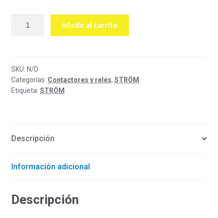
hasta
Contactor
$ 50,20
Añadir al carrito
trifásico
50
amperios
Ström
SKU:
N/D
Categorías:
Contactores y relés
,
STRÖM
cantidad
Etiqueta:
STRÖM
Descripción
Información adicional
Descripción