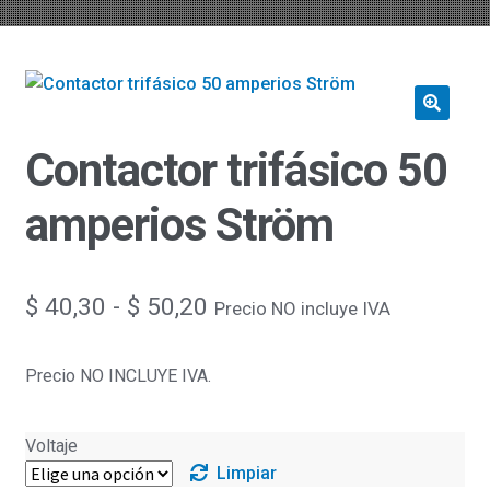
Contactor trifásico 50
amperios Ström
Rango
$
40,30
-
$
50,20
Precio NO incluye IVA
de
Precio NO INCLUYE IVA.
precios:
desde
Voltaje
$ 40,30
Limpiar