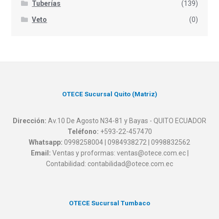
Tuberías
(139)
Veto
(0)
OTECE Sucursal Quito (Matriz)
Dirección:
Av.10 De Agosto N34-81 y Bayas - QUITO ECUADOR
Teléfono:
+593-22-457470
Whatsapp:
0998258004 | 0984938272 | 0998832562
Email:
Ventas y proformas: ventas@otece.com.ec |
Contabilidad: contabilidad@otece.com.ec
OTECE Sucursal Tumbaco