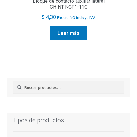
Bloque de contacto auxiliar lateral
CHINT NCF1-11C
$
4,30
Precio NO incluye IVA
Leer más
Buscar
Buscar
por:
Tipos de productos