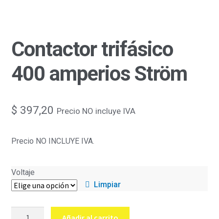
Contactor trifásico
400 amperios Ström
$
397,20
Precio NO incluye IVA
Precio NO INCLUYE IVA.
Voltaje
Limpiar
Contactor
Añadir al carrito