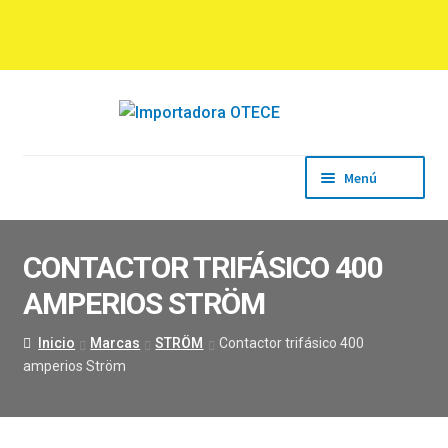
Ir
Ir
a
al
la
contenido
navegación
Menú
Inicio
Empresa
CONTACTOR TRIFÁSICO 400
Productos
AMPERIOS STRÖM
Marcas
Descargas
Inicio
Marcas
STRÖM
Contactor trifásico 400
Contacto
amperios Ström