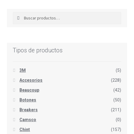
Buscar
Buscar
por:
Tipos de productos
3M
(5)
Accesorios
(228)
Beaucoup
(42)
Botones
(50)
Breakers
(211)
Camsco
(0)
Chint
(157)