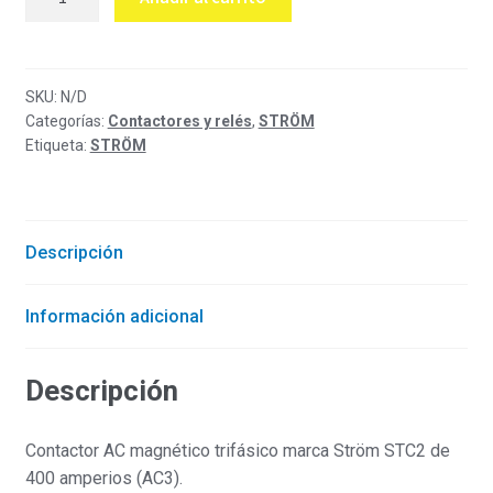
trifásico
400
amperios
Ström
SKU:
N/D
Categorías:
Contactores y relés
,
STRÖM
cantidad
Etiqueta:
STRÖM
Descripción
Información adicional
Descripción
Contactor AC magnético trifásico marca Ström STC2 de
400 amperios (AC3).