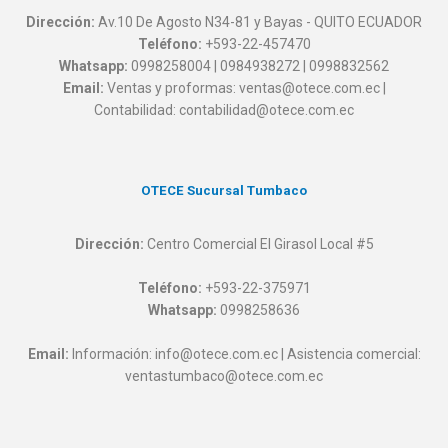
Dirección:
Av.10 De Agosto N34-81 y Bayas - QUITO ECUADOR
Teléfono:
+593-22-457470
Whatsapp:
0998258004 | 0984938272 | 0998832562
Email:
Ventas y proformas: ventas@otece.com.ec |
Contabilidad: contabilidad@otece.com.ec
OTECE Sucursal Tumbaco
Dirección:
Centro Comercial El Girasol Local #5
Teléfono:
+593-22-375971
Whatsapp:
0998258636
Email:
Información: info@otece.com.ec | Asistencia comercial:
ventastumbaco@otece.com.ec