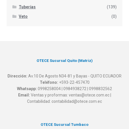
Tuberías
(139)
Veto
(0)
OTECE Sucursal Quito (Matriz)
Dirección:
Av.10 De Agosto N34-81 y Bayas - QUITO ECUADOR
Teléfono:
+593-22-457470
Whatsapp:
0998258004 | 0984938272 | 0998832562
Email:
Ventas y proformas: ventas@otece.com.ec |
Contabilidad: contabilidad@otece.com.ec
OTECE Sucursal Tumbaco