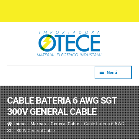
Ir
Ir
a
al
la
contenido
navegación
Menú
Inicio
Empresa
CABLE BATERIA 6 AWG SGT
Productos
300V GENERAL CABLE
Marcas
Descargas
Inicio
Marcas
General Cable
Cable bateria 6 AWG
Contacto
SGT 300V General Cable