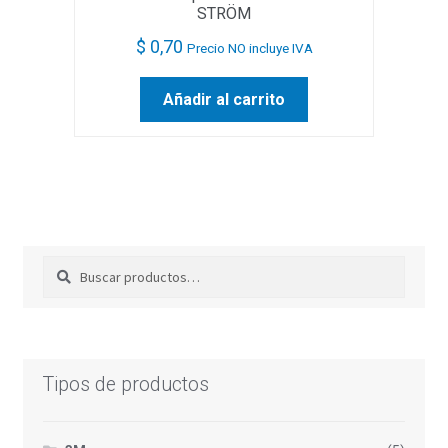
STRÖM
$
0,70
Precio NO incluye IVA
Añadir al carrito
Buscar
Buscar
por:
Tipos de productos