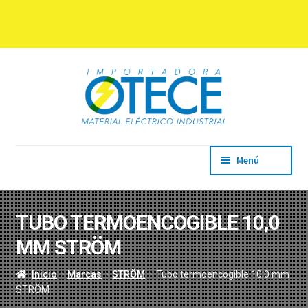
Ir
Ir
a
al
la
contenido
navegación
Menú
Inicio
Empresa
TUBO TERMOENCOGIBLE 10,0
Productos
MM STRÖM
Marcas
Descargas
Inicio
Marcas
STRÖM
Tubo termoencogible 10,0 mm
Contacto
STRÖM