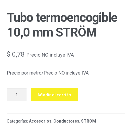
Tubo termoencogible
10,0 mm STRÖM
$
0,78
Precio NO incluye IVA
Precio por metro/Precio NO incluye IVA.
Tubo
Añadir al carrito
termoencogible
10,0
mm
STRÖM
Categorías:
Accesorios
,
Conductores
,
STRÖM
cantidad