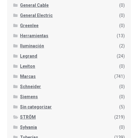
General Cable
(0)
General Electric
(0)
Greenlee
(0)
Herramientas
(13)
Iluminación
(2)
Legrand
(24)
Leviton
(0)
Marcas
(741)
Schneider
(0)
Siemens
(0)
Sin categorizar
(5)
STRÖM
(219)
Sylvania
(0)
Tuberías
(139)