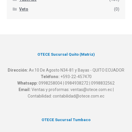
Veto
(0)
OTECE Sucursal Quito (Matriz)
Dirección:
Av.10 De Agosto N34-81 y Bayas - QUITO ECUADOR
Teléfono:
+593-22-457470
Whatsapp:
0998258004 | 0984938272 | 0998832562
Email:
Ventas y proformas: ventas@otece.com.ec |
Contabilidad: contabilidad@otece.com.ec
OTECE Sucursal Tumbaco