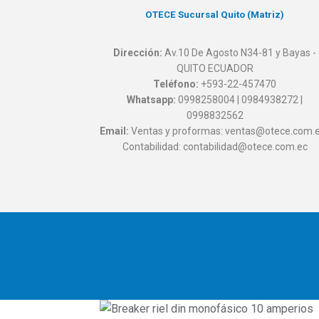
OTECE Sucursal Quito (Matriz)
Dirección:
Av.10 De Agosto N34-81 y Bayas -
QUITO ECUADOR
Teléfono:
+593-22-457470
Whatsapp:
0998258004 | 0984938272 |
0998832562
Email:
Ventas y proformas: ventas@otece.com.e
Contabilidad: contabilidad@otece.com.ec