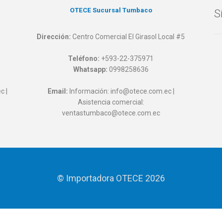
OTECE Sucursal Tumbaco
S
Dirección:
Centro Comercial El Girasol Local #5
Teléfono:
+593-22-375971
Whatsapp:
0998258636
c |
Email:
Información: info@otece.com.ec |
Asistencia comercial:
ventastumbaco@otece.com.ec
© Importadora OTECE 2026