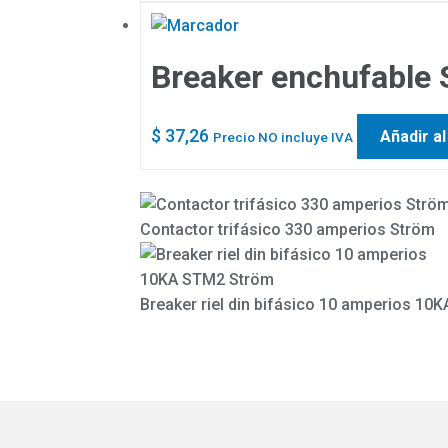
Breaker enchufable
$
37,26
Añadir al
Precio NO incluye IVA
Contactor trifásico 330 amperios Ström
Breaker riel din bifásico 10 amperios 1