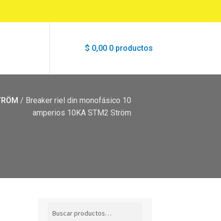
$
0,00
0 productos
TRÖM
/
Breaker riel din monofásico 10
amperios 10KA STM2 Ström
Buscar
Buscar
por: