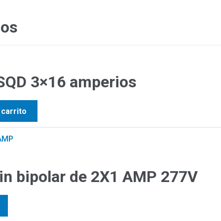
dos
 SQD 3×16 amperios
 carrito
din bipolar de 2X1 AMP 277V