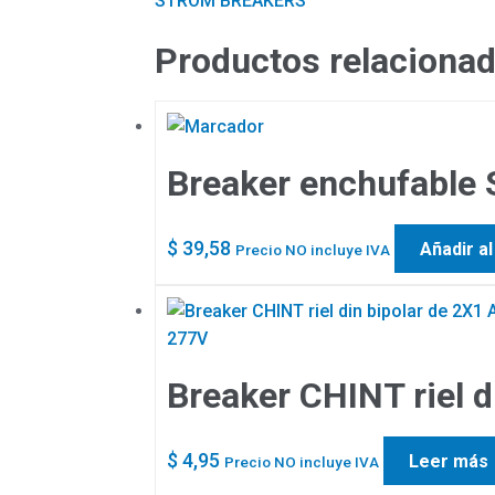
STROM BREAKERS
Productos relaciona
Breaker enchufable
$
39,58
Añadir al
Precio NO incluye IVA
Breaker CHINT riel 
$
4,95
Leer más
Precio NO incluye IVA