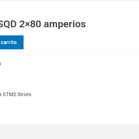
 SQD 2×80 amperios
 carrito
0KA STM2 Ström