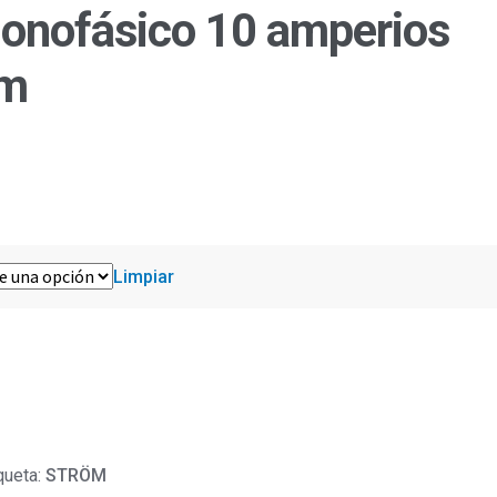
 monofásico 10 amperios
öm
Limpiar
queta:
STRÖM