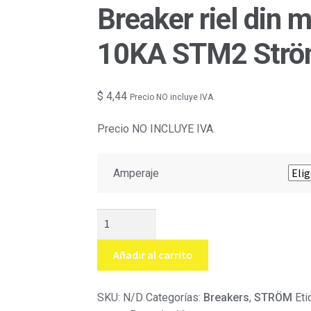
Breaker riel din
10KA STM2 Str
$
4,44
Precio NO incluye IVA
Precio NO INCLUYE IVA.
Amperaje
Breaker
riel
din
Añadir al carrito
monofásico
10
SKU:
N/D
Categorías:
Breakers
,
STRÖM
Eti
amperios