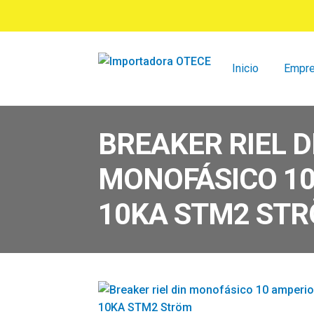
Ir
Ir
a
al
la
contenido
navegación
Inicio
Empr
BREAKER RIEL D
MONOFÁSICO 10
10KA STM2 ST