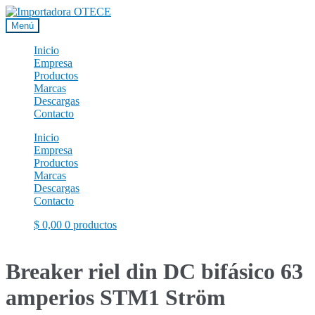
Ir
Ir
a
al
Menú
la
contenido
navegación
Inicio
Empresa
Productos
Marcas
Descargas
Contacto
Inicio
Empresa
Productos
Marcas
Descargas
Contacto
$
0,00
0 productos
Breaker riel din DC bifásico 63
amperios STM1 Ström