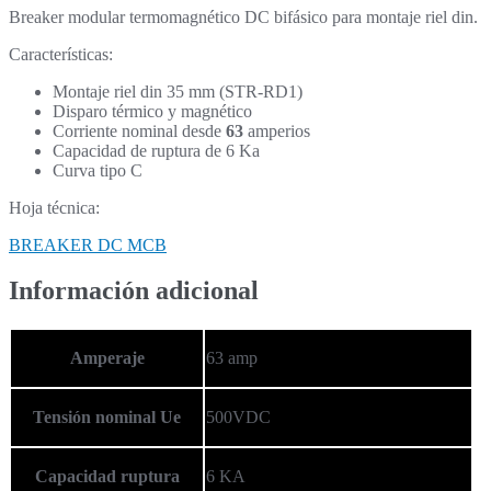
Breaker modular termomagnético DC bifásico para montaje riel din.
Características:
Montaje riel din 35 mm (STR-RD1)
Disparo térmico y magnético
Corriente nominal desde
63
amperios
Capacidad de ruptura de 6 Ka
Curva tipo C
Hoja técnica:
BREAKER DC MCB
Información adicional
Amperaje
63 amp
Tensión nominal Ue
500VDC
Capacidad ruptura
6 KA