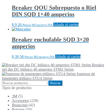
Breaker QOU Sobrepuesto o Riel
DIN SQD 1×40 amperios
$
9,20
Añadir al carrito
Precio NO incluye IVA
Breaker enchufable SQD 3×20
amperios
$
39,58
Añadir al carrito
Precio NO incluye IVA
Breaker
riel din DC bifásico 40 amperios STM1 Ström
Supresor de
transientes trifásico STU4 Ström
Buscar
Buscar
por:
Tipos de productos
3M
(5)
Accesorios
(228)
Beaucoup
(42)
Botones
(50)