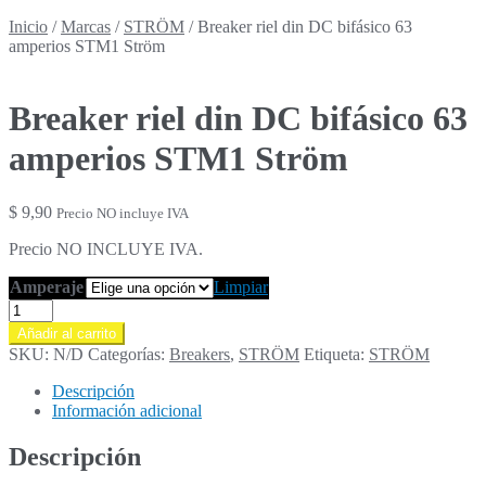
Inicio
/
Marcas
/
STRÖM
/
Breaker riel din DC bifásico 63
amperios STM1 Ström
Breaker riel din DC bifásico 63
amperios STM1 Ström
$
9,90
Precio NO incluye IVA
Precio NO INCLUYE IVA.
Amperaje
Limpiar
Breaker
riel
Añadir al carrito
din
SKU:
N/D
Categorías:
Breakers
,
STRÖM
Etiqueta:
STRÖM
DC
bifásico
Descripción
63
Información adicional
amperios
STM1
Descripción
Ström
cantidad