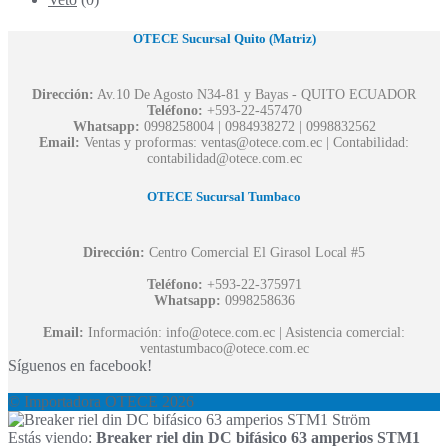
OTECE Sucursal Quito (Matriz)
Dirección:
Av.10 De Agosto N34-81 y Bayas - QUITO ECUADOR
Teléfono:
+593-22-457470
Whatsapp:
0998258004 | 0984938272 | 0998832562
Email:
Ventas y proformas: ventas@otece.com.ec | Contabilidad:
contabilidad@otece.com.ec
OTECE Sucursal Tumbaco
Dirección:
Centro Comercial El Girasol Local #5
Teléfono:
+593-22-375971
Whatsapp:
0998258636
Email:
Información: info@otece.com.ec | Asistencia comercial:
ventastumbaco@otece.com.ec
Síguenos en facebook!
© Importadora OTECE 2026
Estás viendo:
Breaker riel din DC bifásico 63 amperios STM1