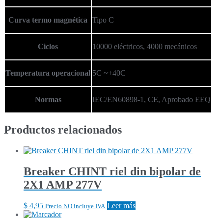
Curva termo magnética
Tipo C
Ciclos
10000 eléctricos, 4000 mecánicos
Temperatura operacional
5C ~+40C
Normas
IEC/EN60898-1, CE, Aprobado EEQ
Productos relacionados
Breaker CHINT riel din bipolar de
2X1 AMP 277V
$
4,95
Leer más
Precio NO incluye IVA