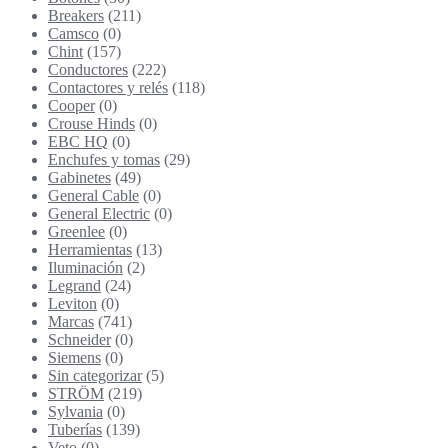
Breakers
(211)
Camsco
(0)
Chint
(157)
Conductores
(222)
Contactores y relés
(118)
Cooper
(0)
Crouse Hinds
(0)
EBC HQ
(0)
Enchufes y tomas
(29)
Gabinetes
(49)
General Cable
(0)
General Electric
(0)
Greenlee
(0)
Herramientas
(13)
Iluminación
(2)
Legrand
(24)
Leviton
(0)
Marcas
(741)
Schneider
(0)
Siemens
(0)
Sin categorizar
(5)
STRÖM
(219)
Sylvania
(0)
Tuberías
(139)
Veto
(0)