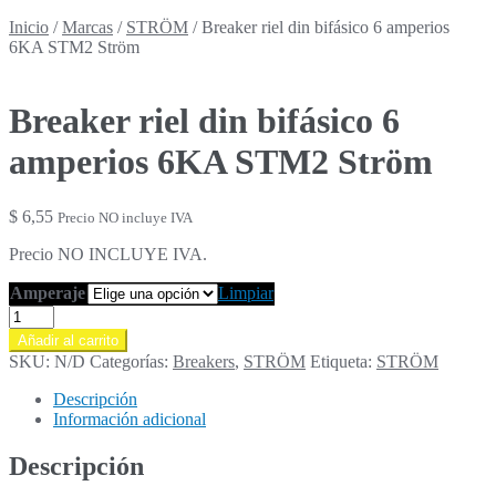
Inicio
/
Marcas
/
STRÖM
/
Breaker riel din bifásico 6 amperios
6KA STM2 Ström
Breaker riel din bifásico 6
amperios 6KA STM2 Ström
$
6,55
Precio NO incluye IVA
Precio NO INCLUYE IVA.
Amperaje
Limpiar
Breaker
riel
Añadir al carrito
din
SKU:
N/D
Categorías:
Breakers
,
STRÖM
Etiqueta:
STRÖM
bifásico
6
Descripción
amperios
Información adicional
6KA
STM2
Descripción
Ström
cantidad