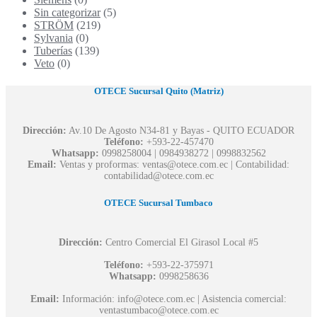
Sin categorizar
(5)
STRÖM
(219)
Sylvania
(0)
Tuberías
(139)
Veto
(0)
OTECE Sucursal Quito (Matriz)
Dirección:
Av.10 De Agosto N34-81 y Bayas - QUITO ECUADOR
Teléfono:
+593-22-457470
Whatsapp:
0998258004 | 0984938272 | 0998832562
Email:
Ventas y proformas: ventas@otece.com.ec | Contabilidad:
contabilidad@otece.com.ec
OTECE Sucursal Tumbaco
Dirección:
Centro Comercial El Girasol Local #5
Teléfono:
+593-22-375971
Whatsapp:
0998258636
Email:
Información: info@otece.com.ec | Asistencia comercial:
ventastumbaco@otece.com.ec