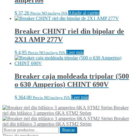
amperios
$
37,26
Añadir al carrito
Precio NO incluye IVA
Breaker CHINT riel din bipolar de
2X1 AMP 277V
$
4,95
Leer más
Precio NO incluye IVA
Breaker caja moldeada tripolar (500
o 630 Amperios) CHINT 690V
$
364,00
Leer más
Precio NO incluye IVA
Breaker
riel din bifásico 3 amperios 6KA STM2 Ström
Breaker
riel din trifásico 3 amperios 6KA STM2 Ström
Buscar
Buscar
por:
Tipos de productos