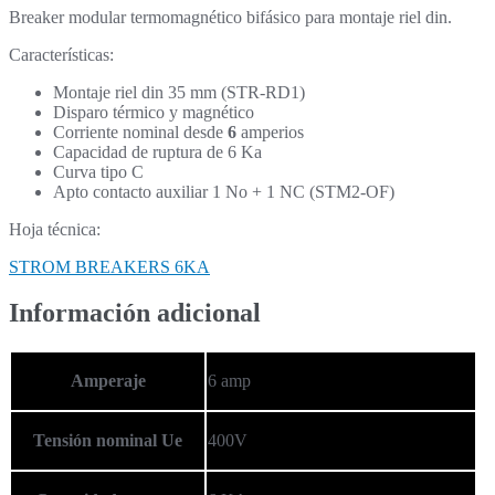
Breaker modular termomagnético bifásico para montaje riel din.
Características:
Montaje riel din 35 mm (STR-RD1)
Disparo térmico y magnético
Corriente nominal desde
6
amperios
Capacidad de ruptura de 6 Ka
Curva tipo C
Apto contacto auxiliar 1 No + 1 NC (STM2-OF)
Hoja técnica:
STROM BREAKERS 6KA
Información adicional
Amperaje
6 amp
Tensión nominal Ue
400V