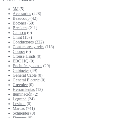
3M
(5)
Accesorios
(228)
Beaucoup
(42)
Botones
(50)
Breakers
(211)
Camsco
(0)
Chint
(157)
Conductores
(222)
Contactores y relés
(118)
Cooper
(0)
Crouse Hinds
(0)
EBC HQ
(0)
Enchufes y tomas
(29)
Gabinetes
(49)
General Cable
(0)
General Electric
(0)
Greenlee
(0)
Herramientas
(13)
Iluminación
(2)
Legrand
(24)
Leviton
(0)
Marcas
(741)
Schneider
(0)
Siemens
(0)