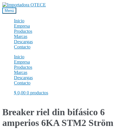
Ir
Ir
a
al
Menú
la
contenido
navegación
Inicio
Empresa
Productos
Marcas
Descargas
Contacto
Inicio
Empresa
Productos
Marcas
Descargas
Contacto
$
0,00
0 productos
Breaker riel din bifásico 6
amperios 6KA STM2 Ström