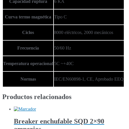
Capacidad ruptura
6 KA
Curva termo magnética
Tipo C
Ciclos
8000 eléctricos, 2000 mecánicos
Frecuencia
50/60 Hz
Temperatura operacional
5C ~+40C
Normas
IEC/EN60898-1, CE, Aprobado EEQ
Productos relacionados
Breaker enchufable SQD 2×90