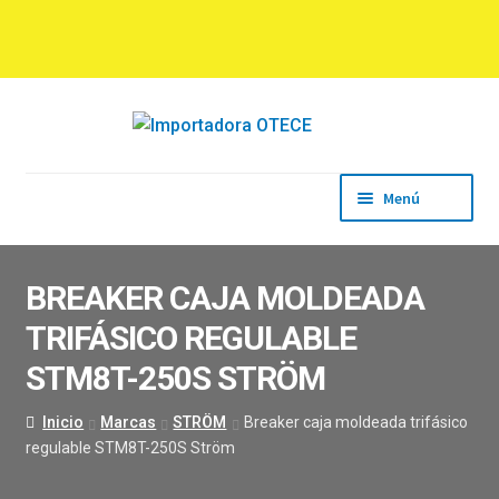
Ir
Ir
a
al
la
contenido
navegación
Menú
Inicio
Empresa
BREAKER CAJA MOLDEADA
Productos
TRIFÁSICO REGULABLE
Marcas
Descargas
STM8T-250S STRÖM
Contacto
Inicio
Marcas
STRÖM
Breaker caja moldeada trifásico
regulable STM8T-250S Ström