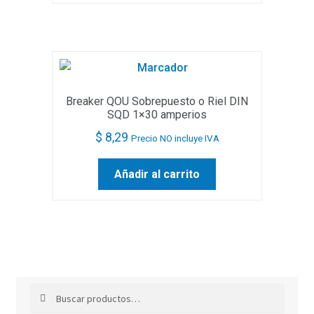
Breaker QOU Sobrepuesto o Riel DIN
SQD 1×30 amperios
$
8,29
Precio NO incluye IVA
Añadir al carrito
Buscar
Buscar
por: