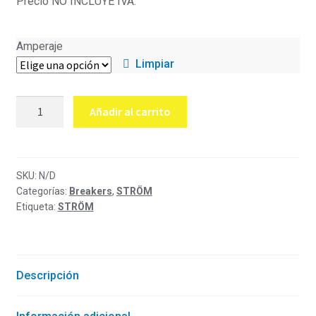
Precio NO INCLUYE IVA.
Amperaje
Limpiar
Breaker
Añadir al carrito
caja
moldeada
trifásico
regulable
SKU:
N/D
Categorías:
Breakers
,
STRÖM
STM8T-
Etiqueta:
STRÖM
250S
Ström
cantidad
Descripción