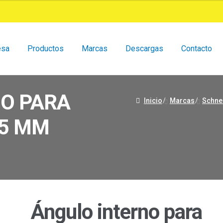
esa
Productos
Marcas
Descargas
Contacto
O PARA
Inicio
/
Marcas
/
Schne
25 MM
Ángulo interno para