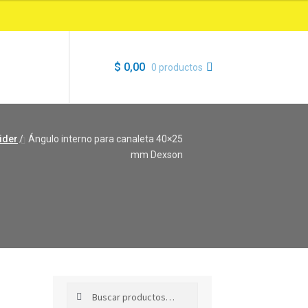
$
0,00
0 productos
ider
/
Ángulo interno para canaleta 40×25
mm Dexson
Buscar
Buscar
por: