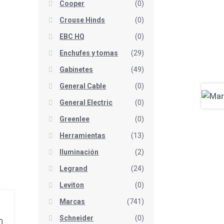
Cooper
(0)
Crouse Hinds
(0)
EBC HQ
(0)
Enchufes y tomas
(29)
Gabinetes
(49)
General Cable
(0)
General Electric
(0)
Greenlee
(0)
Herramientas
(13)
Iluminación
(2)
Legrand
(24)
Leviton
(0)
Marcas
(741)
Schneider
(0)
0