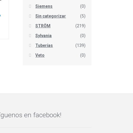
Siemens
(0)
A
Sin categorizar
(5)
STRÖM
(219)
Sylvania
(0)
Tuberías
(139)
Veto
(0)
íguenos en facebook!