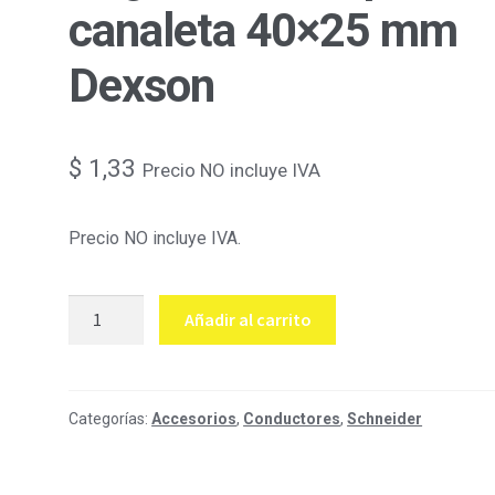
canaleta 40×25 mm
Dexson
$
1,33
Precio NO incluye IVA
Precio NO incluye IVA.
Ángulo
Añadir al carrito
interno
para
canaleta
40x25
Categorías:
Accesorios
,
Conductores
,
Schneider
mm
Dexson