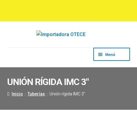
Ir
Ir
a
al
la
contenido
navegación
Menú
Inicio
Empresa
UNIÓN RÍGIDA IMC 3″
Productos
Marcas
Inicio
Tuberías
Unión rígida IMC 3″
Descargas
Contacto