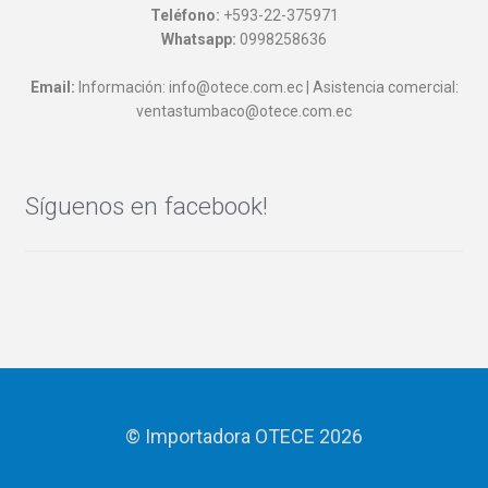
Teléfono:
+593-22-375971
Whatsapp:
0998258636
Email:
Información: info@otece.com.ec | Asistencia comercial:
ventastumbaco@otece.com.ec
Síguenos en facebook!
© Importadora OTECE 2026