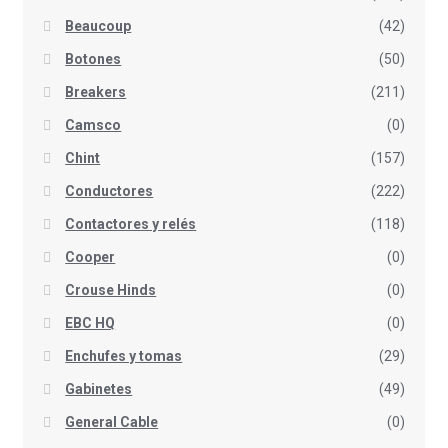
Beaucoup
(42)
Botones
(50)
Breakers
(211)
Camsco
(0)
Chint
(157)
Conductores
(222)
Contactores y relés
(118)
Cooper
(0)
Crouse Hinds
(0)
EBC HQ
(0)
Enchufes y tomas
(29)
Gabinetes
(49)
General Cable
(0)