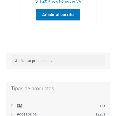
$
1,26
Precio NO incluye IVA
Añadir al carrito
Buscar
Buscar
por:
Tipos de productos
3M
(5)
Accesorios
(228)