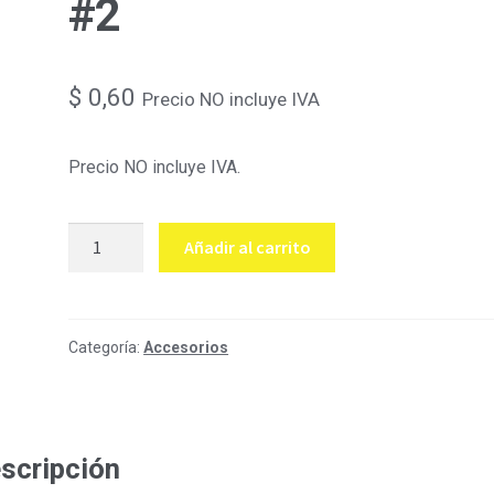
#2
$
0,60
Precio NO incluye IVA
Precio NO incluye IVA.
Terminal
Añadir al carrito
talón
simple
#2
cantidad
Categoría:
Accesorios
scripción