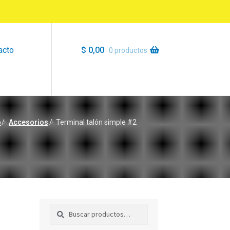
acto
$
0,00
0 productos
o
/
Accesorios
/
Terminal talón simple #2
Buscar
Buscar
por: