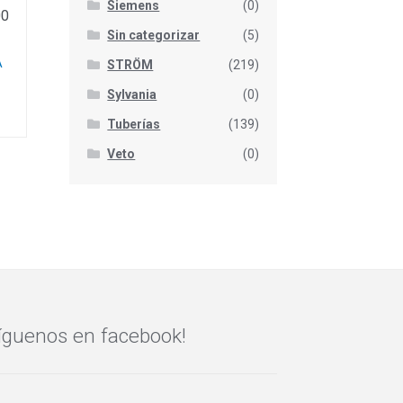
Siemens
(0)
00
Sin categorizar
(5)
A
STRÖM
(219)
Sylvania
(0)
Tuberías
(139)
Veto
(0)
íguenos en facebook!