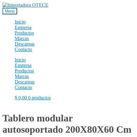
Ir
Ir
a
al
Menú
la
contenido
navegación
Inicio
Empresa
Productos
Marcas
Descargas
Contacto
Inicio
Empresa
Productos
Marcas
Descargas
Contacto
$
0,00
0 productos
Tablero modular
autosoportado 200X80X60 Cm