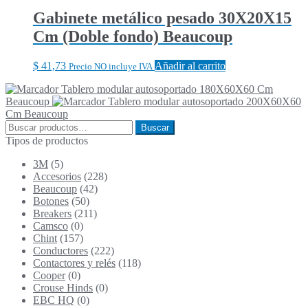
Gabinete metálico pesado 30X20X15
Cm (Doble fondo) Beaucoup
$
41,73
Añadir al carrito
Precio NO incluye IVA
Tablero modular autosoportado 180X60X60 Cm
Beaucoup
Tablero modular autosoportado 200X60X60
Cm Beaucoup
Buscar
Buscar
por:
Tipos de productos
3M
(5)
Accesorios
(228)
Beaucoup
(42)
Botones
(50)
Breakers
(211)
Camsco
(0)
Chint
(157)
Conductores
(222)
Contactores y relés
(118)
Cooper
(0)
Crouse Hinds
(0)
EBC HQ
(0)