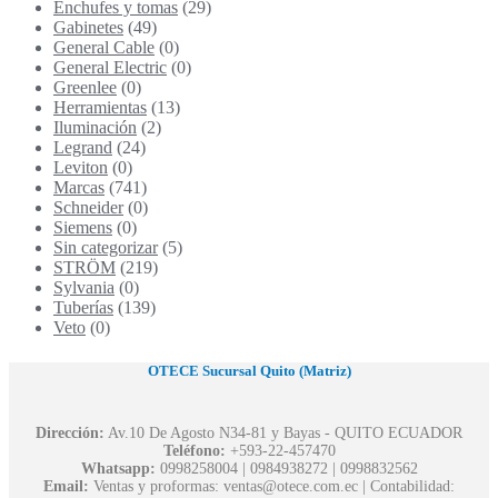
Enchufes y tomas
(29)
Gabinetes
(49)
General Cable
(0)
General Electric
(0)
Greenlee
(0)
Herramientas
(13)
Iluminación
(2)
Legrand
(24)
Leviton
(0)
Marcas
(741)
Schneider
(0)
Siemens
(0)
Sin categorizar
(5)
STRÖM
(219)
Sylvania
(0)
Tuberías
(139)
Veto
(0)
OTECE Sucursal Quito (Matriz)
Dirección:
Av.10 De Agosto N34-81 y Bayas - QUITO ECUADOR
Teléfono:
+593-22-457470
Whatsapp:
0998258004 | 0984938272 | 0998832562
Email:
Ventas y proformas: ventas@otece.com.ec | Contabilidad: