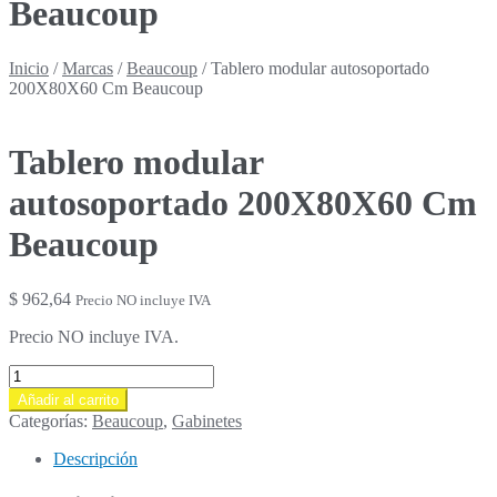
Beaucoup
Inicio
/
Marcas
/
Beaucoup
/
Tablero modular autosoportado
200X80X60 Cm Beaucoup
Tablero modular
autosoportado 200X80X60 Cm
Beaucoup
$
962,64
Precio NO incluye IVA
Precio NO incluye IVA.
Tablero
modular
Añadir al carrito
autosoportado
Categorías:
Beaucoup
,
Gabinetes
200X80X60
Cm
Descripción
Beaucoup
cantidad