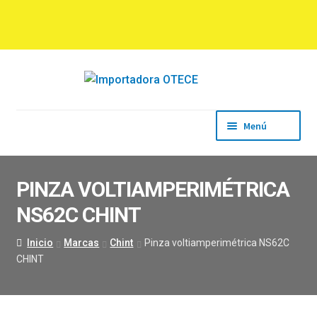
Ir
Ir
a
al
la
contenido
navegación
Menú
Inicio
Empresa
PINZA VOLTIAMPERIMÉTRICA
Productos
NS62C CHINT
Marcas
Descargas
Inicio
Marcas
Chint
Pinza voltiamperimétrica NS62C
Contacto
CHINT