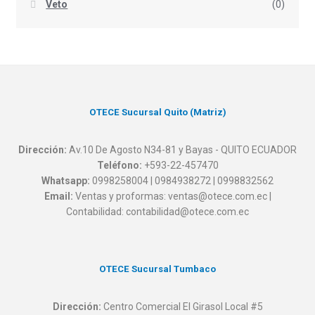
Veto
(0)
OTECE Sucursal Quito (Matriz)
Dirección:
Av.10 De Agosto N34-81 y Bayas - QUITO ECUADOR
Teléfono:
+593-22-457470
Whatsapp:
0998258004 | 0984938272 | 0998832562
Email:
Ventas y proformas: ventas@otece.com.ec |
Contabilidad: contabilidad@otece.com.ec
OTECE Sucursal Tumbaco
Dirección:
Centro Comercial El Girasol Local #5