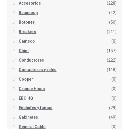
Accesorios
(228)
Beaucoup
(42)
Botones
(50)
Breakers
(211)
Camsco
(0)
Chint
(157)
Conductores
(222)
Contactores y relés
(118)
Cooper
(0)
Crouse Hinds
(0)
EBC HQ
(0)
Enchufes y tomas
(29)
Gabinetes
(49)
General Cable
(0)