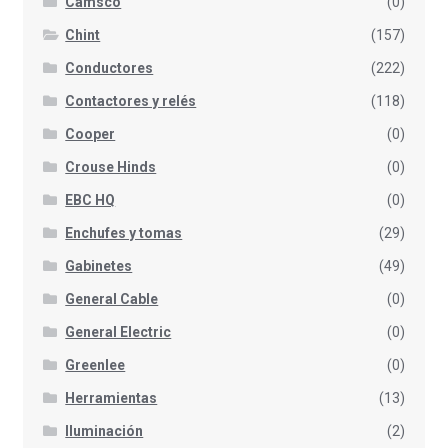
Camsco
(0)
Chint
(157)
Conductores
(222)
Contactores y relés
(118)
Cooper
(0)
Crouse Hinds
(0)
EBC HQ
(0)
Enchufes y tomas
(29)
Gabinetes
(49)
General Cable
(0)
General Electric
(0)
Greenlee
(0)
Herramientas
(13)
Iluminación
(2)