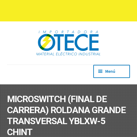
Ir
Ir
a
al
la
contenido
navegación
Menú
Inicio
Empresa
MICROSWITCH (FINAL DE
Productos
CARRERA) ROLDANA GRANDE
Marcas
Descargas
TRANSVERSAL YBLXW-5
Contacto
CHINT