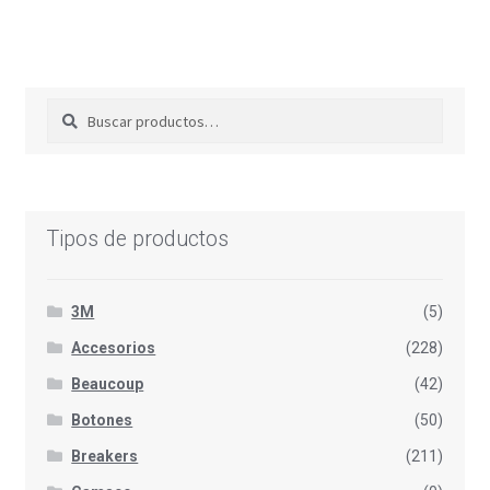
Buscar
Buscar
por:
Tipos de productos
3M
(5)
Accesorios
(228)
Beaucoup
(42)
Botones
(50)
Breakers
(211)