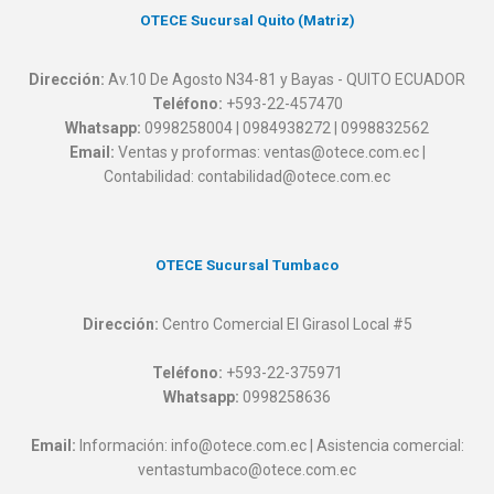
OTECE Sucursal Quito (Matriz)
Dirección:
Av.10 De Agosto N34-81 y Bayas - QUITO ECUADOR
Teléfono:
+593-22-457470
Whatsapp:
0998258004 | 0984938272 | 0998832562
Email:
Ventas y proformas: ventas@otece.com.ec |
Contabilidad: contabilidad@otece.com.ec
OTECE Sucursal Tumbaco
Dirección:
Centro Comercial El Girasol Local #5
Teléfono:
+593-22-375971
Whatsapp:
0998258636
Email:
Información: info@otece.com.ec | Asistencia comercial:
ventastumbaco@otece.com.ec