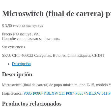
Microswitch (final de carrer
$
3,50
Precio NO incluye IVA
Precio NO incluye IVA.
Consulte con un asesor su descuento.
Sin existencias
SKU:
CHT-466022
Categorías:
Botones
,
Chint
Etiqueta:
CHINT
Descripción
Descripción
Microswitch (final de carrera) de pupo miniatura, tipo Z-15, mod
Hoja técnica:
P085-P086+YBLXW-511
P087-P088+YBLXW-511
P
Productos relacionados