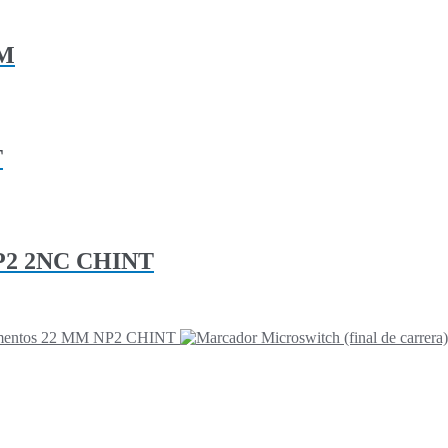
ÖM
T
NP2 2NC CHINT
elementos 22 MM NP2 CHINT
Microswitch (final de carr