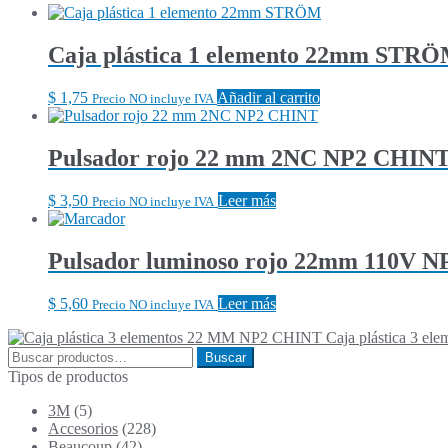
Caja plástica 1 elemento 22mm STR
$
1,75
Añadir al carrito
Precio NO incluye IVA
Pulsador rojo 22 mm 2NC NP2 CHIN
$
3,50
Leer más
Precio NO incluye IVA
Pulsador luminoso rojo 22mm 110V 
$
5,60
Leer más
Precio NO incluye IVA
Caja plástica 3 
Buscar
Buscar
por:
Tipos de productos
3M
(5)
Accesorios
(228)
Beaucoup
(42)