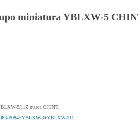
a) pupo miniatura YBLXW-5 CHIN
elo YBLXW-5/11Z marca CHINT.
083-P084+YBLXW-3+YBLXW-511