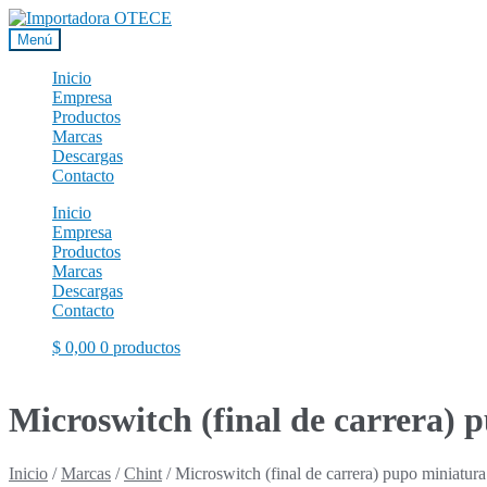
Ir
Ir
a
al
Menú
la
contenido
navegación
Inicio
Empresa
Productos
Marcas
Descargas
Contacto
Inicio
Empresa
Productos
Marcas
Descargas
Contacto
$
0,00
0 productos
Microswitch (final de carrer
Inicio
/
Marcas
/
Chint
/
Microswitch (final de carrera) pupo mini