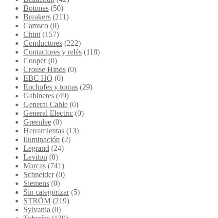
Botones
(50)
Breakers
(211)
Camsco
(0)
Chint
(157)
Conductores
(222)
Contactores y relés
(118)
Cooper
(0)
Crouse Hinds
(0)
EBC HQ
(0)
Enchufes y tomas
(29)
Gabinetes
(49)
General Cable
(0)
General Electric
(0)
Greenlee
(0)
Herramientas
(13)
Iluminación
(2)
Legrand
(24)
Leviton
(0)
Marcas
(741)
Schneider
(0)
Siemens
(0)
Sin categorizar
(5)
STRÖM
(219)
Sylvania
(0)