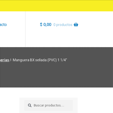
acto
$
0,00
0 productos
berías
/
Manguera BX sellada (PVC) 1 1/4″
Buscar
Buscar
por: