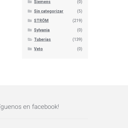
Siemens
(0)
Sin categorizar
(5)
STRÖM
(219)
Sylvania
(0)
Tuberías
(139)
Veto
(0)
íguenos en facebook!