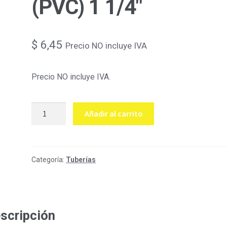
(PVC) 1 1/4″
$
6,45
Precio NO incluye IVA
Precio NO incluye IVA.
Manguera
Añadir al carrito
BX
sellada
(PVC)
1
Categoría:
Tuberías
1/4"
cantidad
scripción