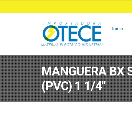
Ir
Ir
a
al
la
contenido
navegación
Inicio
MANGUERA BX 
(PVC) 1 1/4″