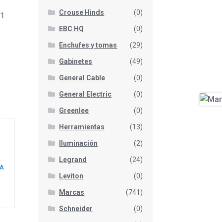
Crouse Hinds
(0)
 1
EBC HQ
(0)
Enchufes y tomas
(29)
Gabinetes
(49)
General Cable
(0)
General Electric
(0)
Greenlee
(0)
Herramientas
(13)
Iluminación
(2)
Legrand
(24)
VA
Leviton
(0)
Marcas
(741)
Schneider
(0)