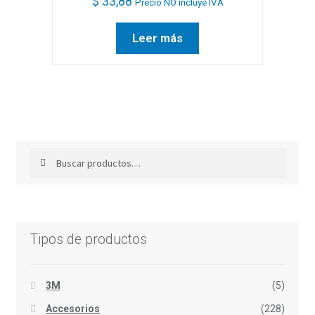
$
33,88
Precio NO incluye IVA
Leer más
Buscar
Buscar
por:
Tipos de productos
3M
(5)
Accesorios
(228)