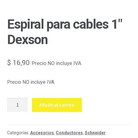
Espiral para cables 1″
Dexson
$
16,90
Precio NO incluye IVA
Precio NO incluye IVA.
Espiral
Añadir al carrito
para
cables
1"
Dexson
Categorías:
Accesorios
,
Conductores
,
Schneider