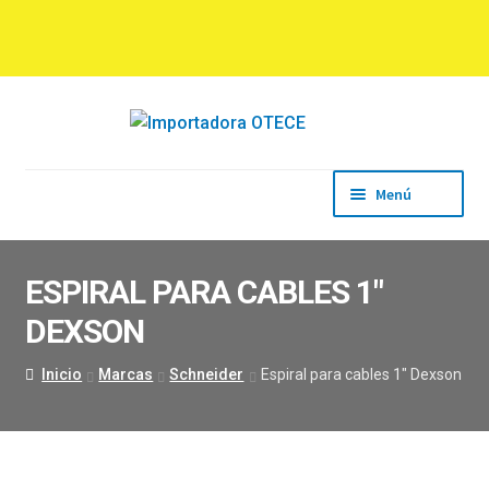
Ir
Ir
a
al
la
contenido
navegación
Menú
Inicio
Empresa
ESPIRAL PARA CABLES 1″
Productos
DEXSON
Marcas
Descargas
Inicio
Marcas
Schneider
Espiral para cables 1″ Dexson
Contacto