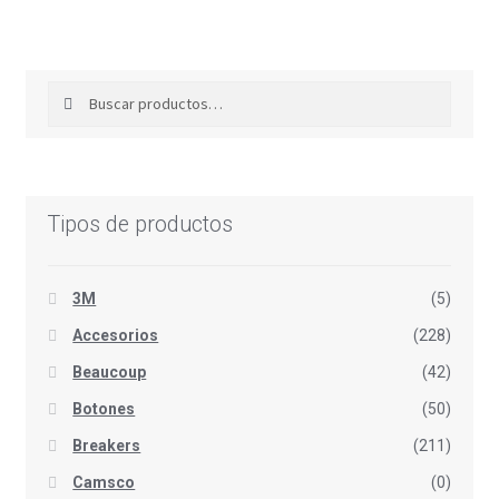
Buscar
Buscar
por:
Tipos de productos
3M
(5)
Accesorios
(228)
Beaucoup
(42)
Botones
(50)
Breakers
(211)
Camsco
(0)