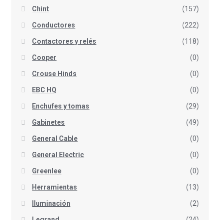
Chint
(157)
Conductores
(222)
Contactores y relés
(118)
Cooper
(0)
Crouse Hinds
(0)
EBC HQ
(0)
Enchufes y tomas
(29)
Gabinetes
(49)
General Cable
(0)
General Electric
(0)
Greenlee
(0)
Herramientas
(13)
Iluminación
(2)
Legrand
(24)