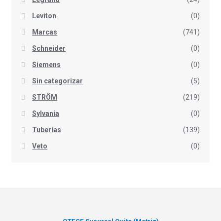
Leviton
(0)
Marcas
(741)
Schneider
(0)
Siemens
(0)
Sin categorizar
(5)
STRÖM
(219)
Sylvania
(0)
Tuberías
(139)
Veto
(0)