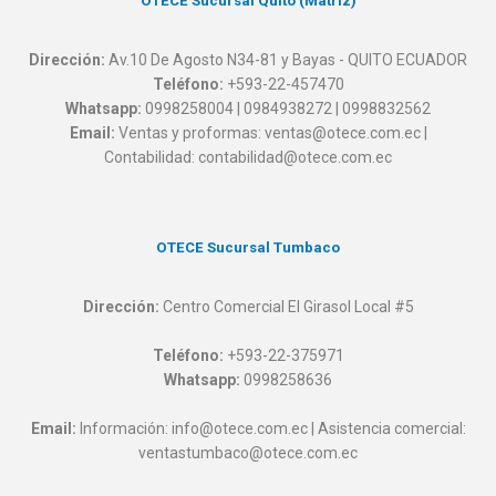
OTECE Sucursal Quito (Matriz)
Dirección:
Av.10 De Agosto N34-81 y Bayas - QUITO ECUADOR
Teléfono:
+593-22-457470
Whatsapp:
0998258004 | 0984938272 | 0998832562
Email:
Ventas y proformas: ventas@otece.com.ec |
Contabilidad: contabilidad@otece.com.ec
OTECE Sucursal Tumbaco
Dirección:
Centro Comercial El Girasol Local #5
Teléfono:
+593-22-375971
Whatsapp:
0998258636
Email:
Información: info@otece.com.ec | Asistencia comercial:
ventastumbaco@otece.com.ec