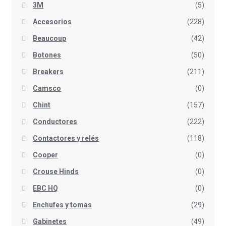
3M
(5)
Accesorios
(228)
Beaucoup
(42)
Botones
(50)
Breakers
(211)
Camsco
(0)
Chint
(157)
Conductores
(222)
Contactores y relés
(118)
Cooper
(0)
Crouse Hinds
(0)
EBC HQ
(0)
Enchufes y tomas
(29)
Gabinetes
(49)