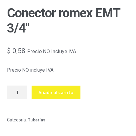
Conector romex EMT
3/4″
$
0,58
Precio NO incluye IVA
Precio NO incluye IVA.
Conector
Añadir al carrito
romex
EMT
3/4"
cantidad
Categoría:
Tuberías