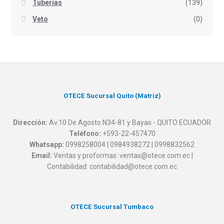
Tuberías
(139)
Veto
(0)
OTECE Sucursal Quito (Matriz)
Dirección:
Av.10 De Agosto N34-81 y Bayas - QUITO ECUADOR
Teléfono:
+593-22-457470
Whatsapp:
0998258004 | 0984938272 | 0998832562
Email:
Ventas y proformas: ventas@otece.com.ec |
Contabilidad: contabilidad@otece.com.ec
OTECE Sucursal Tumbaco