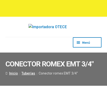
Ir
Ir
a
al
la
contenido
navegación
Menú
Inicio
Empresa
CONECTOR ROMEX EMT 3/4″
Productos
Marcas
Inicio
Tuberías
Conector romex EMT 3/4″
Descargas
Contacto