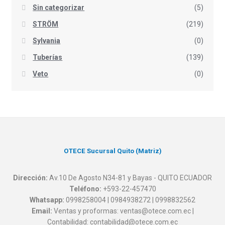
Sin categorizar
(5)
STRÖM
(219)
Sylvania
(0)
Tuberías
(139)
Veto
(0)
OTECE Sucursal Quito (Matriz)
Dirección:
Av.10 De Agosto N34-81 y Bayas - QUITO ECUADOR
Teléfono:
+593-22-457470
Whatsapp:
0998258004 | 0984938272 | 0998832562
Email:
Ventas y proformas: ventas@otece.com.ec |
Contabilidad: contabilidad@otece.com.ec