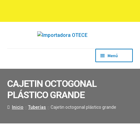
Ir
Ir
a
al
la
contenido
navegación
Menú
Inicio
Empresa
CAJETIN OCTOGONAL
Productos
PLÁSTICO GRANDE
Marcas
Descargas
Inicio
Tuberías
Cajetin octogonal plástico grande
Contacto