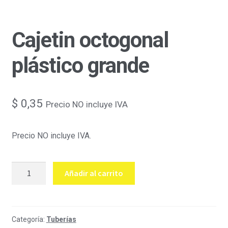
Cajetin octogonal
plástico grande
$
0,35
Precio NO incluye IVA
Precio NO incluye IVA.
Cajetin
Añadir al carrito
octogonal
plástico
grande
cantidad
Categoría:
Tuberías