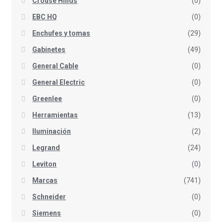
Crouse Hinds
(0)
EBC HQ
(0)
Enchufes y tomas
(29)
Gabinetes
(49)
General Cable
(0)
General Electric
(0)
Greenlee
(0)
Herramientas
(13)
Iluminación
(2)
Legrand
(24)
Leviton
(0)
Marcas
(741)
Schneider
(0)
Siemens
(0)