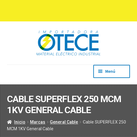
Ir
Ir
a
al
la
contenido
navegación
Menú
Inicio
Empresa
CABLE SUPERFLEX 250 MCM
Productos
1KV GENERAL CABLE
Marcas
Descargas
Inicio
Marcas
General Cable
Cable SUPERFLEX 250
Contacto
MCM 1KV General Cable