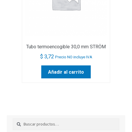
Tubo termoencogible 30,0 mm STRÖM
$
3,72
Precio NO incluye IVA
Añadir al carrito
Buscar
Buscar
por: