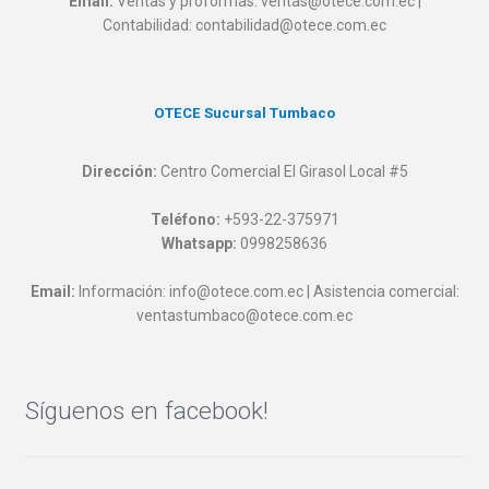
Email:
Ventas y proformas: ventas@otece.com.ec |
Contabilidad: contabilidad@otece.com.ec
OTECE Sucursal Tumbaco
Dirección:
Centro Comercial El Girasol Local #5
Teléfono:
+593-22-375971
Whatsapp:
0998258636
Email:
Información: info@otece.com.ec | Asistencia comercial:
ventastumbaco@otece.com.ec
Síguenos en facebook!