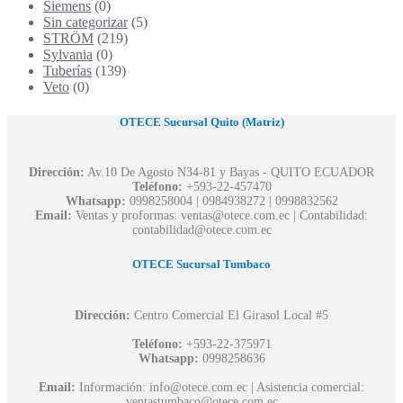
Siemens
(0)
Sin categorizar
(5)
STRÖM
(219)
Sylvania
(0)
Tuberías
(139)
Veto
(0)
OTECE Sucursal Quito (Matriz)
Dirección:
Av.10 De Agosto N34-81 y Bayas - QUITO ECUADOR
Teléfono:
+593-22-457470
Whatsapp:
0998258004 | 0984938272 | 0998832562
Email:
Ventas y proformas: ventas@otece.com.ec | Contabilidad:
contabilidad@otece.com.ec
OTECE Sucursal Tumbaco
Dirección:
Centro Comercial El Girasol Local #5
Teléfono:
+593-22-375971
Whatsapp:
0998258636
Email:
Información: info@otece.com.ec | Asistencia comercial:
ventastumbaco@otece.com.ec