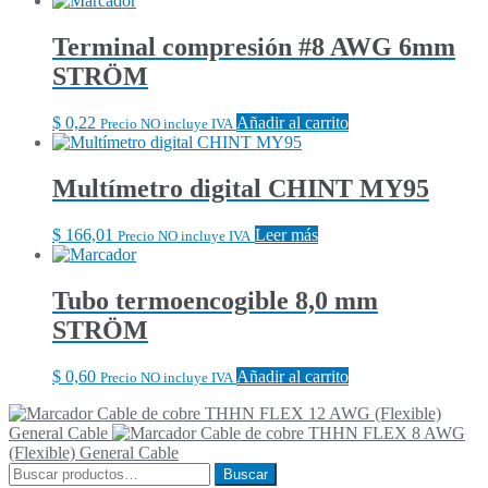
Terminal compresión #8 AWG 6mm
STRÖM
$
0,22
Añadir al carrito
Precio NO incluye IVA
Multímetro digital CHINT MY95
$
166,01
Leer más
Precio NO incluye IVA
Tubo termoencogible 8,0 mm
STRÖM
$
0,60
Añadir al carrito
Precio NO incluye IVA
Cable de cobre THHN FLEX 12 AWG (Flexible)
General Cable
Cable de cobre THHN FLEX 8 AWG
(Flexible) General Cable
Buscar
Buscar