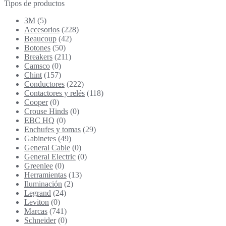
por:
Tipos de productos
3M
(5)
Accesorios
(228)
Beaucoup
(42)
Botones
(50)
Breakers
(211)
Camsco
(0)
Chint
(157)
Conductores
(222)
Contactores y relés
(118)
Cooper
(0)
Crouse Hinds
(0)
EBC HQ
(0)
Enchufes y tomas
(29)
Gabinetes
(49)
General Cable
(0)
General Electric
(0)
Greenlee
(0)
Herramientas
(13)
Iluminación
(2)
Legrand
(24)
Leviton
(0)
Marcas
(741)
Schneider
(0)