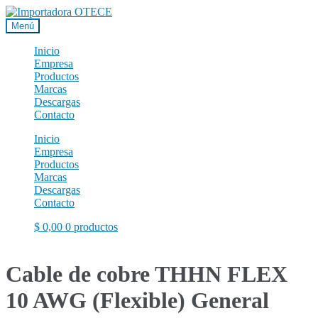
Ir
Ir
a
al
Menú
la
contenido
navegación
Inicio
Empresa
Productos
Marcas
Descargas
Contacto
Inicio
Empresa
Productos
Marcas
Descargas
Contacto
$
0,00
0 productos
Cable de cobre THHN FLEX
10 AWG (Flexible) General