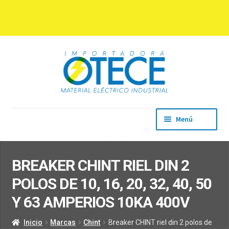
Ir
Ir
a
al
la
contenido
navegación
Menú
Inicio
Empresa
BREAKER CHINT RIEL DIN 2
Productos
POLOS DE 10, 16, 20, 32, 40, 50
Marcas
Descargas
Y 63 AMPERIOS 10KA 400V
Contacto
Inicio
Marcas
Chint
Breaker CHINT riel din 2 polos de