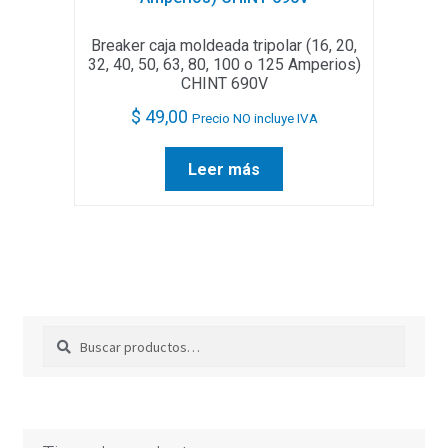
Breaker caja moldeada tripolar (16, 20,
32, 40, 50, 63, 80, 100 o 125 Amperios)
CHINT 690V
$
49,00
Precio NO incluye IVA
Leer más
Buscar
Buscar
por: