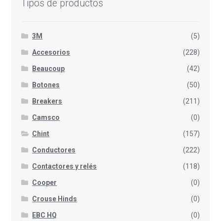
Tipos de productos
3M
(5)
Accesorios
(228)
Beaucoup
(42)
Botones
(50)
Breakers
(211)
Camsco
(0)
Chint
(157)
Conductores
(222)
Contactores y relés
(118)
Cooper
(0)
Crouse Hinds
(0)
EBC HQ
(0)