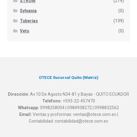
STRÖM
(219)
Sylvania
(0)
Tuberías
(139)
Veto
(0)
OTECE Sucursal Quito (Matriz)
Dirección:
Av.10 De Agosto N34-81 y Bayas - QUITO ECUADOR
Teléfono:
+593-22-457470
Whatsapp:
0998258004 | 0984938272 | 0998832562
Email:
Ventas y proformas: ventas@otece.com.ec |
Contabilidad: contabilidad@otece.com.ec