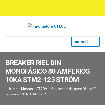
Ir
Ir
a
al
la
contenido
navegación
Menú
Inicio
Empresa
BREAKER RIEL DIN
Productos
MONOFÁSICO 80 AMPERIOS
Marcas
Descargas
10KA STM2-125 STRÖM
Contacto
Inicio
Marcas
STRÖM
Breaker riel din monofásico 80
amperios 10KA STM2-125 Ström