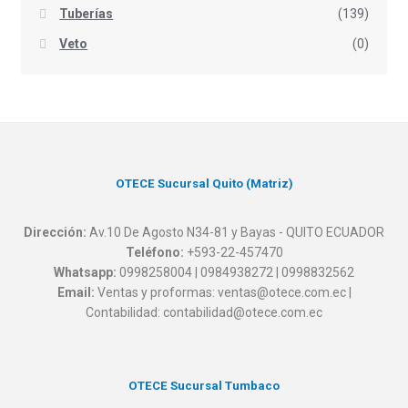
Tuberías
(139)
Veto
(0)
OTECE Sucursal Quito (Matriz)
Dirección:
Av.10 De Agosto N34-81 y Bayas - QUITO ECUADOR
Teléfono:
+593-22-457470
Whatsapp:
0998258004 | 0984938272 | 0998832562
Email:
Ventas y proformas: ventas@otece.com.ec |
Contabilidad: contabilidad@otece.com.ec
OTECE Sucursal Tumbaco