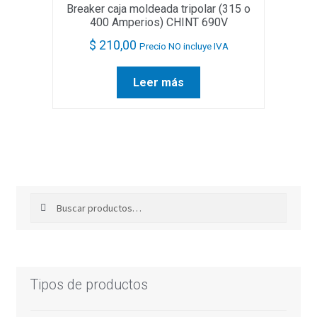
Breaker caja moldeada tripolar (315 o
400 Amperios) CHINT 690V
$
210,00
Precio NO incluye IVA
Leer más
Buscar
Buscar
por:
Tipos de productos