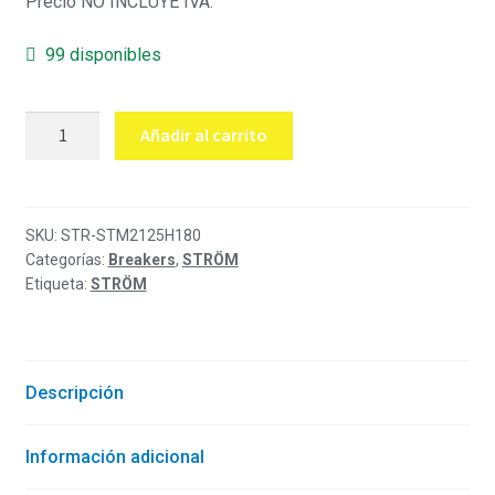
Precio NO INCLUYE IVA.
99 disponibles
Breaker
Añadir al carrito
riel
din
monofásico
80
SKU:
STR-STM2125H180
Categorías:
Breakers
,
STRÖM
amperios
Etiqueta:
STRÖM
10KA
STM2-
125
Ström
Descripción
cantidad
Información adicional