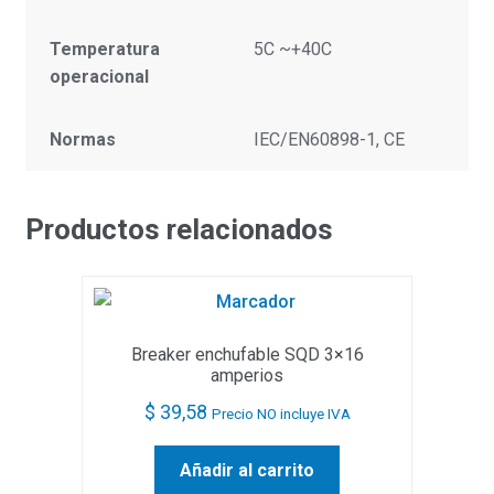
Temperatura
5C ~+40C
operacional
Normas
IEC/EN60898-1, CE
Productos relacionados
Breaker enchufable SQD 3×16
amperios
$
39,58
Precio NO incluye IVA
Añadir al carrito