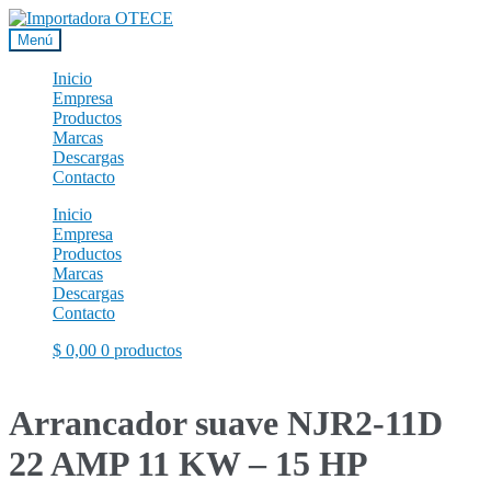
Ir
Ir
a
al
Menú
la
contenido
navegación
Inicio
Empresa
Productos
Marcas
Descargas
Contacto
Inicio
Empresa
Productos
Marcas
Descargas
Contacto
$
0,00
0 productos
Arrancador suave NJR2-11D
22 AMP 11 KW – 15 HP