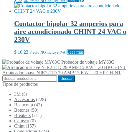
$
22,40
Leer más
Precio NO incluye IVA
Contactor bipolar 32 amperios para
aire acondicionado CHINT 24 VAC o
230V
$
10,23
Leer más
Precio NO incluye IVA
Probador de voltaje MY63C
Arrancador suave NJR2-11D 29 AMP 15 KW – 20 HP CHINT
Buscar
Buscar
por:
Tipos de productos
3M
(5)
Accesorios
(228)
Beaucoup
(42)
Botones
(50)
Breakers
(211)
Camsco
(0)
Chint
(157)
Conductores
(222)