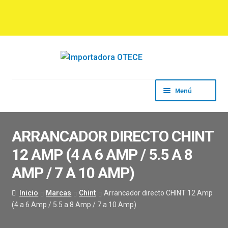
Ir
Ir
a
al
la
contenido
navegación
Menú
Inicio
Empresa
ARRANCADOR DIRECTO CHINT
Productos
12 AMP (4 A 6 AMP / 5.5 A 8
Marcas
Descargas
AMP / 7 A 10 AMP)
Contacto
Inicio
Marcas
Chint
Arrancador directo CHINT 12 Amp
(4 a 6 Amp / 5.5 a 8 Amp / 7 a 10 Amp)