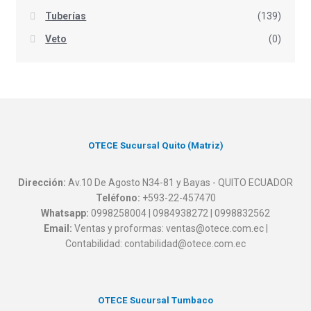
Tuberías
(139)
Veto
(0)
OTECE Sucursal Quito (Matriz)
Dirección:
Av.10 De Agosto N34-81 y Bayas - QUITO ECUADOR
Teléfono:
+593-22-457470
Whatsapp:
0998258004 | 0984938272 | 0998832562
Email:
Ventas y proformas: ventas@otece.com.ec |
Contabilidad: contabilidad@otece.com.ec
OTECE Sucursal Tumbaco